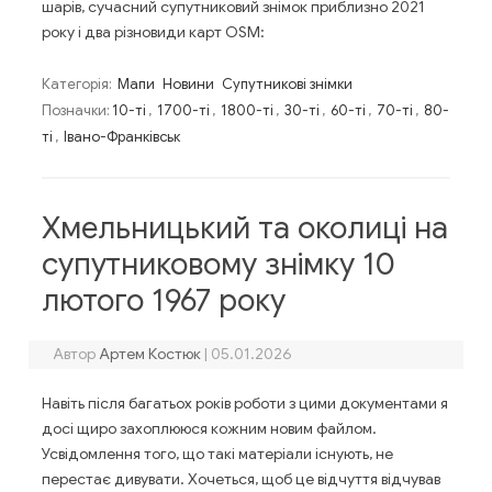
шарів, сучасний супутниковий знімок приблизно 2021
року і два різновиди карт OSM:
Категорія:
Мапи
Новини
Супутникові знімки
Позначки:
10-ті
,
1700-ті
,
1800-ті
,
30-ті
,
60-ті
,
70-ті
,
80-
ті
,
Івано-Франківськ
Хмельницький та околиці на
супутниковому знімку 10
лютого 1967 року
Автор
Артем Костюк
|
05.01.2026
Навіть після багатьох років роботи з цими документами я
досі щиро захоплююся кожним новим файлом.
Усвідомлення того, що такі матеріали існують, не
перестає дивувати. Хочеться, щоб це відчуття відчував