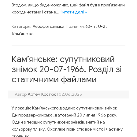
Згодом, якщо буде можливо, цей файл буде прив’язаний
координатами і стане…
Читати далі »
Категорія:
Аерофотознімки
Позначки:
60-ті
,
U-2
,
Кам'янське
Кам’янське: супутниковий
знімок 20-07-1966. Розділ зі
статичними файлами
Автор
Артем Костюк
|
02.06.2025
У локацію Кам’янського додано супутниковий знімок
Дніпродзержинська, датований 20 липня 1966 року.
Один з перших супутникових знімків, знятий на
кольорову плівку. Охоплює повністю все місто і частину
околиць: