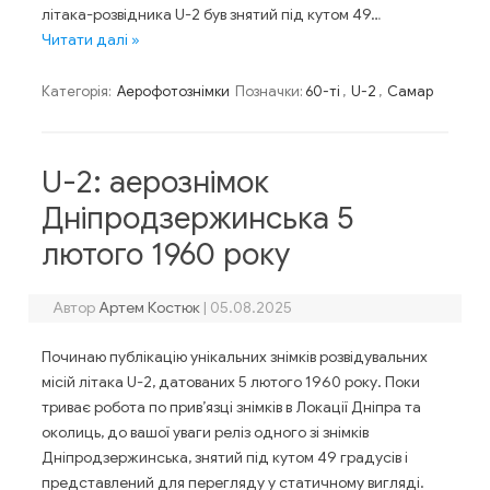
літака-розвідника U-2 був знятий під кутом 49…
Читати далі »
Категорія:
Аерофотознімки
Позначки:
60-ті
,
U-2
,
Самар
U-2: аерознімок
Дніпродзержинська 5
лютого 1960 року
Автор
Артем Костюк
|
05.08.2025
Починаю публікацію унікальних знімків розвідувальних
місій літака U-2, датованих 5 лютого 1960 року. Поки
триває робота по прив’язці знімків в Локації Дніпра та
околиць, до вашої уваги реліз одного зі знімків
Дніпродзержинська, знятий під кутом 49 градусів і
представлений для перегляду у статичному вигляді.