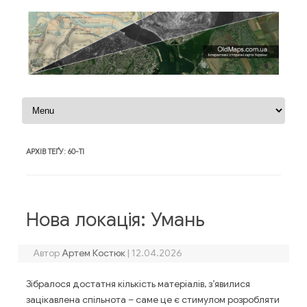
Перейти до контенту
АРХІВ ТЕҐУ:
60-ТІ
Нова локація: Умань
Автор
Артем Костюк
|
12.04.2026
Зібралося достатня кількість матеріалів, з’явилися
зацікавлена спільнота – саме це є стимулом розробляти