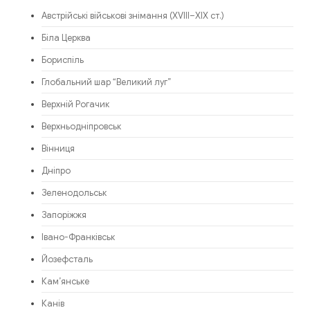
Австрійські військові знімання (XVIII–XIX ст.)
Біла Церква
Бориспіль
Глобальний шар “Великий луг”
Верхній Рогачик
Верхньодніпровськ
Вінниця
Дніпро
Зеленодольськ
Запоріжжя
Івано-Франківськ
Йозефсталь
Кам’янське
Канів