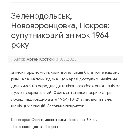
Зеленодольськ,
Нововоронцовка, Покров:
супутниковий знімок 1964
року
Автор
Артем Костюк
|
31.03.2025
Знімок перших місій, коли деталізація була не на вищому
рівні. Але це поки єдине, що наразі доступно і навіть не
дивлячись на середню деталізацію зображення – знімок
дуже інформативний. Фрагмент знімка покриває три
локації, відповідно дата 1964-10-21 з’явилася в панелі
шарів цих локацій. Загальне покриття:
Категорія:
Супутникові знімки
Позначки:
60-ті
,
Нововоронцовка
,
Покров