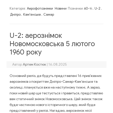
Категорія:
Аерофотознімки
Новини
Позначки:
60-ті
,
U-2
,
Дніпро
,
Кам'янське
,
Самар
U-2: аерознімок
Новомосковська 5 лютого
1960 року
Автор
Артем Костюк
|
16.08.2025
Основний реліз, де будуть представлені 16 прив’язаних
аерознімків з покриттям Дніпро-Самар-Кам’янське та
околиці, планується вже на наступному тижні. А зараз,
поки новий шар ще тестується і правиться, представляю
вам статичний знімок Новомосковська. Цей знімок також
буде частиною нового історичного шару, який буде
представлений у релізі. Нагадаю, аерознімок місії