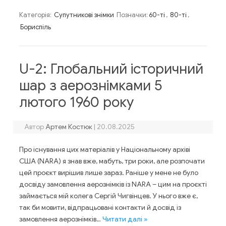
Категорія:
Супутникові знімки
Позначки:
60-ті
,
80-ті
,
Бориспіль
U-2: Глобальний історичний
шар з аерознімками 5
лютого 1960 року
Автор
Артем Костюк
|
20.08.2025
Про існування цих матеріалів у Національному архіві
США (NARA) я знав вже, мабуть, три роки, але розпочати
цей проєкт вирішив лише зараз. Раніше у мене не було
досвіду замовлення аерознімків із NARA – цим на проєкті
займається мій колега Сергій Чигвінцев. У нього вже є,
так би мовити, відпрацьовані контакти й досвід із
замовлення аерознімків…
Читати далі »