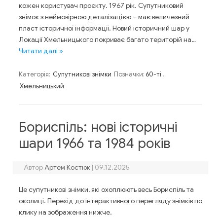
кожен користувач проєкту. 1967 рік. Супутниковий
знімок з неймовірною деталізацією – має величезний
пласт історичної інформації. Новий історичний шар у
Локації Хмельницького покриває багато територій на…
Читати далі »
Категорія:
Супутникові знімки
Позначки:
60-ті
,
Хмельницький
Бориспіль: нові історичні
шари 1966 та 1984 років
Автор
Артем Костюк
|
09.12.2025
Це супутникові знімки, які охоплюють весь Бориспіль та
околиці. Перехід до інтерактивного перегляду знімків по
клику на зображення нижче.