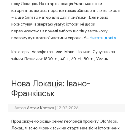
нову Локацію. На старті локація Умані має вісім
історичних шарів з перспективою збільшення їх кількості
– є ще багато матеріалів для прив’язки. Для нових
користувачів звертаю увагу: історичні шари
перемикаються в панелі вибору шарів у верхньому
правому куті кожної частини екрана. У…
Читати далі »
Категорія:
Аерофотознімки
Мапи
Новини
Супутникові
знімки
Позначки:
1800-ті
,
40-і
,
60-ті
,
80-ті
,
Умань
Нова Локація: Івано-
Франківськ
Автор
Артем Костюк
|
12.02.2026
Продовжуємо розширення географії проєкту OldMaps.
Локація Івано-Франківськ на старті має вісім історичних