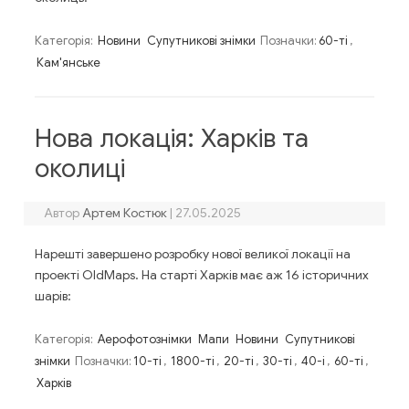
Категорія:
Новини
Супутникові знімки
Позначки:
60-ті
,
Кам'янське
Нова локація: Харків та
околиці
Автор
Артем Костюк
|
27.05.2025
Нарешті завершено розробку нової великої локації на
проекті OldMaps. На старті Харків має аж 16 історичних
шарів:
Категорія:
Аерофотознімки
Мапи
Новини
Супутникові
знімки
Позначки:
10-ті
,
1800-ті
,
20-ті
,
30-ті
,
40-і
,
60-ті
,
Харків