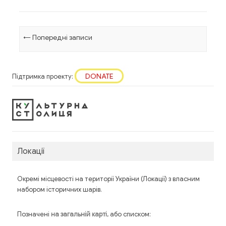
Навігація по запису
←
Попередні записи
DONATE
Підтримка проекту:
Локації
Окремі місцевості на території України (Локації) з власним
набором історичних шарів.
Позначені
, або списком:
на загальній карті