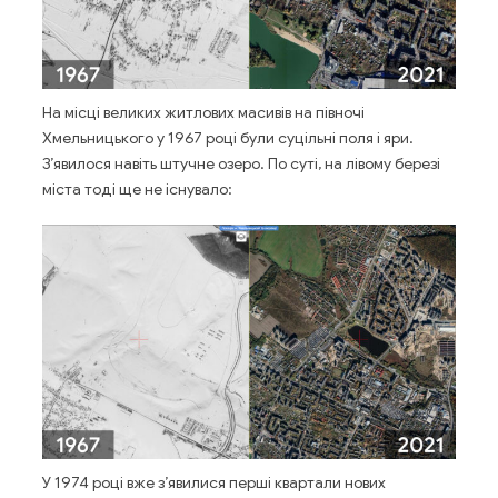
На місці великих житлових масивів на півночі
Хмельницького у 1967 році були суцільні поля і яри.
З’явилося навіть штучне озеро. По суті, на лівому березі
міста тоді ще не існувало:
У 1974 році вже з’явилися перші квартали нових