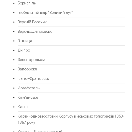
Бориспіль
Глобальний шар “Великий луг”
Верхній Рогачик
Верхньодніпровськ
Вінниця
Дніпро
Зеленодольськ
Запоріжжя
Івано-Франківськ
Йозефсталь
Кам’янське
Канів
Карти-одноверстовки Корпусу військових топографів 1853-
1857 року