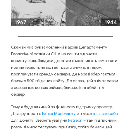
Скан знімка був замовлений в архіві Департаменту
Геологічної розвідки США на кошти з донатів
користувачів. Завдяки донатам є можливість замовляти
нові матеріали, на кшталт цього знімка, а також
проплачувати оренду серверів, де наразі зберігається
близько 500 гб даних сайту. До слова, цей знімок разом
з резервною копією займає близько 5 гігабайт на
сервері.
Тому я буду вдячний за фінансову підтримку проекту.
Для зручності є
Банка МоноБанку
, а також
інші способи
для донату. Зверніть увагу на
Patreon
– там підписники
разом зі мною тестували прив’язку, тобто бачили цей