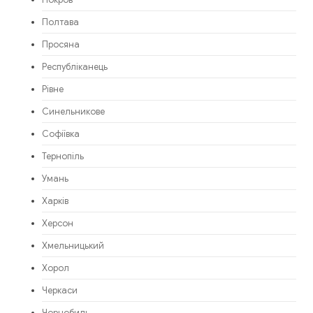
Покров
Полтава
Просяна
Республіканець
Рівне
Синельникове
Софіївка
Тернопіль
Умань
Харків
Херсон
Хмельницький
Хорол
Черкаси