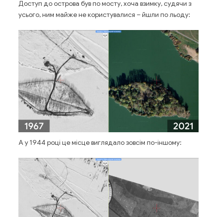
Доступ до острова був по мосту, хоча взимку, судячи з
усього, ним майже не користувалися – йшли по льоду:
А у 1944 році це місце виглядало зовсім по-іншому: