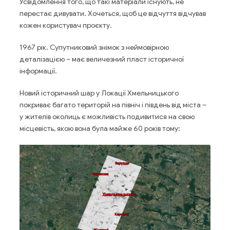
Усвідомлення того, що такі матеріали існують, не
перестає дивувати. Хочеться, щоб це відчуття відчував
кожен користувач проєкту.
1967 рік. Супутниковий знімок з неймовірною
деталізацією – має величезний пласт історичної
інформації.
Новий історичний шар у Локації Хмельницького
покриває багато територій на північ і південь від міста –
у жителів околиць є можливість подивитися на свою
місцевість, якою вона була майже 60 років тому: