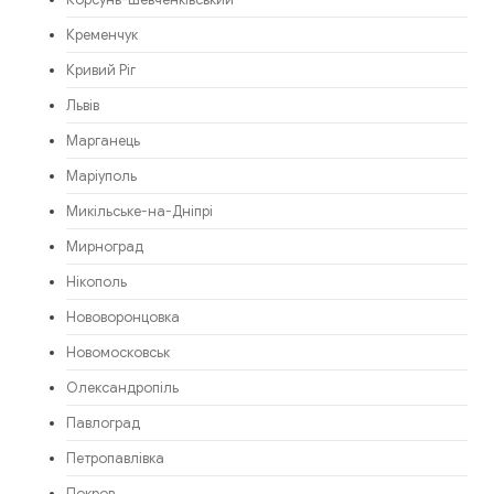
Корсунь-Шевченківський
Кременчук
Кривий Ріг
Львів
Марганець
Маріуполь
Микільське-на-Дніпрі
Мирноград
Нікополь
Нововоронцовка
Новомосковськ
Олександропіль
Павлоград
Петропавлівка