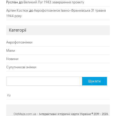
Руслан
до
Великий Луг 1943: завершення проекту
до
Артем Костюк
Аерофотознімок Івано-Франківська 31 травня
1944 року
Категорії
Аерофотознімки
Мапи
Новини
Супутникові знімки
Пошук:
ru
OldMaps.com.ua
- Інтерактивні історичні карти України © 2019 - 2026.