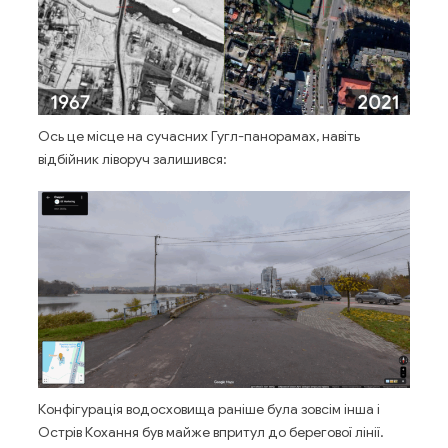
Ось це місце на сучасних Гугл-панорамах, навіть
відбійник ліворуч залишився:
Конфігурація водосховища раніше була зовсім інша і
Острів Кохання був майже впритул до берегової лінії.