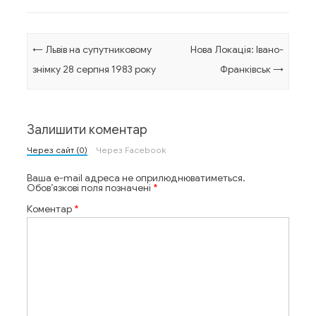
Навігація по запису
←
Львів на супутниковому
Нова Локація: Івано-
знімку 28 серпня 1983 року
Франківськ
→
Залишити коментар
Через сайт (0)
Через Facebook
Ваша e-mail адреса не оприлюднюватиметься.
Обов’язкові поля позначені
*
Коментар
*