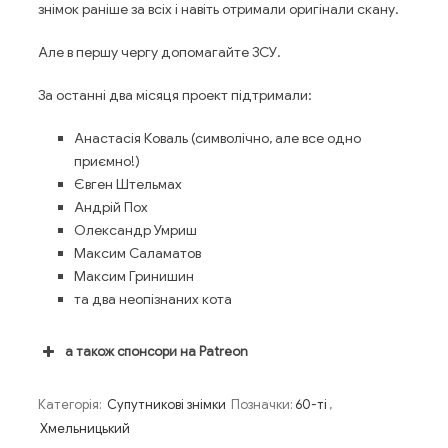
знімок раніше за всіх і навіть отримали оригінали скану.
Але в першу чергу допомагайте ЗСУ.
За останні два місяця проект підтримали:
Анастасія Коваль (символічно, але все одно
приємно!)
Євген Штельмах
Андрій Пох
Олександр Умриш
Максим Саламатов
Максим Гринишин
та два неопізнаних кота
а також спонсори на Patreon
Категорія:
Супутникові знімки
Позначки:
60-ті
,
Хмельницький