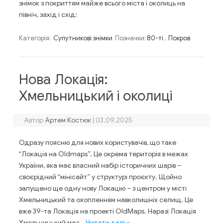
знімок з покриттям майже всього міста і околиць на
північ, захід і схід:
Категорія:
Супутникові знімки
Позначки:
80-ті
,
Покров
Нова Локація:
Хмельницький і околиці
Автор
Артем Костюк
|
03.09.2025
Одразу поясню для нових користувачів, що таке
“Локація на Oldmaps”. Це окрема територія в межах
України, яка має власний набір історичних шарів –
своєрідний “мінісайт” у структурі проєкту. Щойно
запущено ще одну нову Локацію – з центром у місті
Хмельницький та охопленням навколишніх селищ. Це
вже 39-та Локація на проекті OldMaps. Наразі Локація
Хмельницький має…
Читати далі »