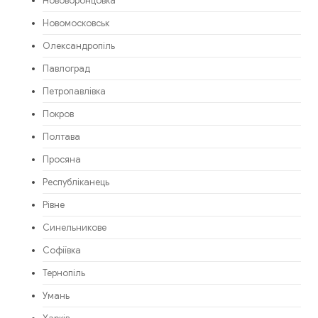
Нововоронцовка
Новомосковськ
Олександропіль
Павлоград
Петропавлівка
Покров
Полтава
Просяна
Республіканець
Рівне
Синельникове
Софіївка
Тернопіль
Умань