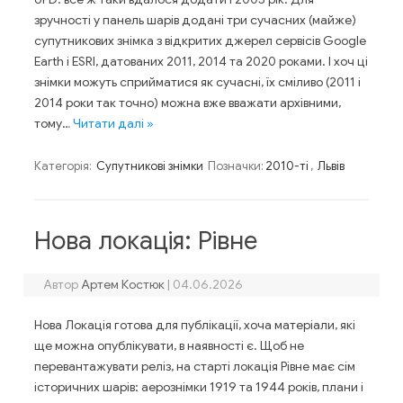
зручності у панель шарів додані три сучасних (майже)
супутникових знімка з відкритих джерел сервісів Google
Earth і ESRI, датованих 2011, 2014 та 2020 роками. І хоч ці
знімки можуть сприйматися як сучасні, їх сміливо (2011 і
2014 роки так точно) можна вже вважати архівними,
тому…
Читати далі »
Категорія:
Супутникові знімки
Позначки:
2010-ті
,
Львів
Нова локація: Рівне
Автор
Артем Костюк
|
04.06.2026
Нова Локація готова для публікації, хоча матеріали, які
ще можна опублікувати, в наявності є. Щоб не
перевантажувати реліз, на старті локація Рівне має сім
історичних шарів: аерознімки 1919 та 1944 років, плани і