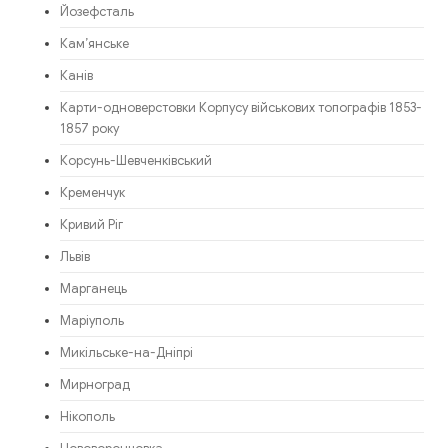
Йозефсталь
Кам’янське
Канів
Карти-одноверстовки Корпусу військових топографів 1853-
1857 року
Корсунь-Шевченківський
Кременчук
Кривий Ріг
Львів
Марганець
Маріуполь
Микільське-на-Дніпрі
Мирноград
Нікополь