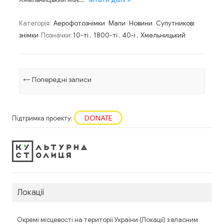
Категорія:
Аерофотознімки
Мапи
Новини
Супутникові
знімки
Позначки:
10-ті
,
1800-ті
,
40-і
,
Хмельницький
Навігація по запису
←
Попередні записи
DONATE
Підтримка проекту:
Локації
Окремі місцевості на території України (Локації) з власним