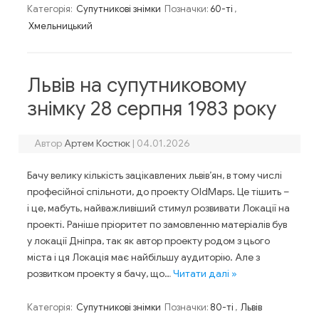
Категорія:
Супутникові знімки
Позначки:
60-ті
,
Хмельницький
Львів на супутниковому
знімку 28 серпня 1983 року
Автор
Артем Костюк
|
04.01.2026
Бачу велику кількість зацікавлених львів’ян, в тому числі
професійної спільноти, до проекту OldMaps. Це тішить –
і це, мабуть, найважливіший стимул розвивати Локації на
проекті. Раніше пріоритет по замовленню матеріалів був
у локації Дніпра, так як автор проекту родом з цього
міста і ця Локація має найбільшу аудиторію. Але з
розвитком проекту я бачу, що…
Читати далі »
Категорія:
Супутникові знімки
Позначки:
80-ті
,
Львів