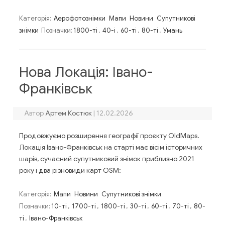
Категорія:
Аерофотознімки
Мапи
Новини
Супутникові
знімки
Позначки:
1800-ті
,
40-і
,
60-ті
,
80-ті
,
Умань
Нова Локація: Івано-
Франківськ
Автор
Артем Костюк
|
12.02.2026
Продовжуємо розширення географії проєкту OldMaps.
Локація Івано-Франківськ на старті має вісім історичних
шарів, сучасний супутниковий знімок приблизно 2021
року і два різновиди карт OSM:
Категорія:
Мапи
Новини
Супутникові знімки
Позначки:
10-ті
,
1700-ті
,
1800-ті
,
30-ті
,
60-ті
,
70-ті
,
80-
ті
,
Івано-Франківськ