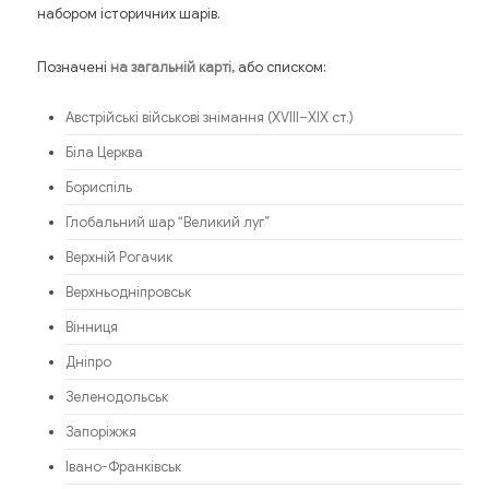
набором історичних шарів.
Позначені
, або списком:
на загальній карті
Австрійські військові знімання (XVIII–XIX ст.)
Біла Церква
Бориспіль
Глобальний шар “Великий луг”
Верхній Рогачик
Верхньодніпровськ
Вінниця
Дніпро
Зеленодольськ
Запоріжжя
Івано-Франківськ