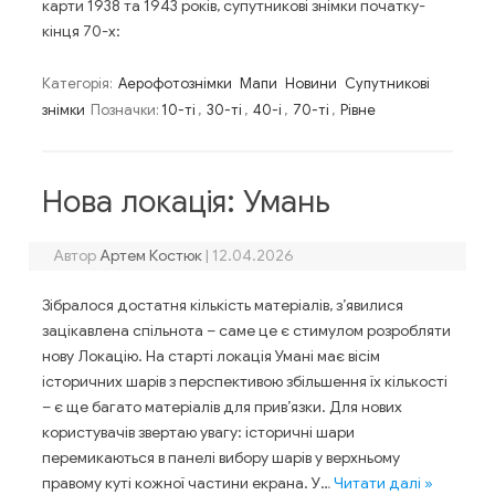
карти 1938 та 1943 років, супутникові знімки початку-
кінця 70-х:
Категорія:
Аерофотознімки
Мапи
Новини
Супутникові
знімки
Позначки:
10-ті
,
30-ті
,
40-і
,
70-ті
,
Рівне
Нова локація: Умань
Автор
Артем Костюк
|
12.04.2026
Зібралося достатня кількість матеріалів, з’явилися
зацікавлена спільнота – саме це є стимулом розробляти
нову Локацію. На старті локація Умані має вісім
історичних шарів з перспективою збільшення їх кількості
– є ще багато матеріалів для прив’язки. Для нових
користувачів звертаю увагу: історичні шари
перемикаються в панелі вибору шарів у верхньому
правому куті кожної частини екрана. У…
Читати далі »