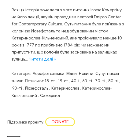
Вся ця історія почалася з мого питання Ігорю Кочергіну
на його лекції, яку він проводив в лекторії Dnipro Center
for Contemporary Culture. Суть питання була пов’язана з
колонією Йозефсталь та недобудованим містом
Катеринослав-Кільченський, яке проіснувало менше 10
років з 1777 по приблизно 1784 рік: чи можемо ми
припустити, що колонія була заснована на залишках
вулиць…
Читати далі »
Категорія:
Аерофотознімки
Мапи
Новини
Супутникові
знімки
Позначки:
18-ст
,
19-ст
,
40-і
,
60-ті
,
70-ті
,
80-ті
,
90-ті
,
Йозефсталь
,
Катеринослав
,
Катеринослав-
Кільченський
,
Самарівка
DONATE
Підтримка проекту: