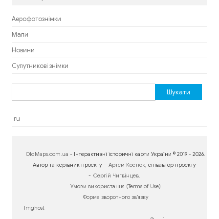
Аерофотознімки
Мапи
Новини
Супутникові знімки
Пошук:
ru
OldMaps.com.ua
- Інтерактивні історичні карти України © 2019 - 2026.
Автор та керівник проекту -
Артем Костюк
, співавтор проекту
-
Сергій Чигвінцев
.
Умови використання (Terms of Use)
Форма зворотного зв’язку
Imghost