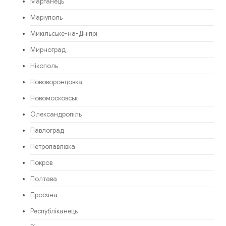
Марганець
Маріуполь
Микільське-на-Дніпрі
Мирноград
Нікополь
Нововоронцовка
Новомосковськ
Олександропіль
Павлоград
Петропавлівка
Покров
Полтава
Просяна
Республіканець