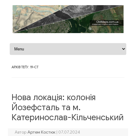
Перейти до контенту
АРХІВ ТЕҐУ:
19-СТ
Нова локація: колонія
Йозефсталь та м.
Катеринослав-Кільченський
Автор
Артем Костюк
|
07.07.2024