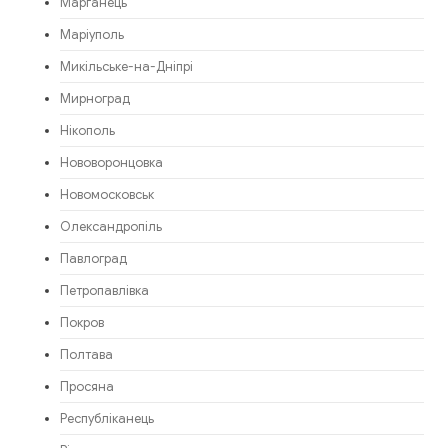
Марганець
Маріуполь
Микільське-на-Дніпрі
Мирноград
Нікополь
Нововоронцовка
Новомосковськ
Олександропіль
Павлоград
Петропавлівка
Покров
Полтава
Просяна
Республіканець