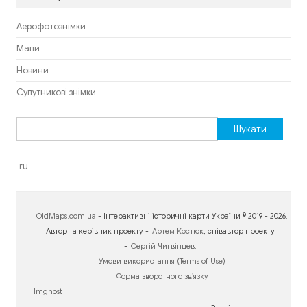
Аерофотознімки
Мапи
Новини
Супутникові знімки
Пошук:
ru
OldMaps.com.ua
- Інтерактивні історичні карти України © 2019 - 2026.
Автор та керівник проекту -
Артем Костюк
, співавтор проекту
-
Сергій Чигвінцев
.
Умови використання (Terms of Use)
Форма зворотного зв’язку
Imghost