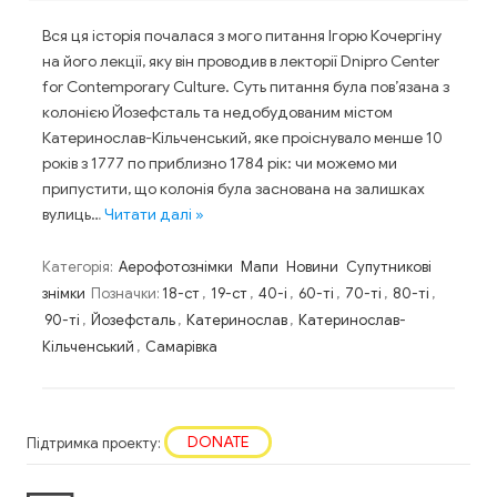
Вся ця історія почалася з мого питання Ігорю Кочергіну
на його лекції, яку він проводив в лекторії Dnipro Center
for Contemporary Culture. Суть питання була пов’язана з
колонією Йозефсталь та недобудованим містом
Катеринослав-Кільченський, яке проіснувало менше 10
років з 1777 по приблизно 1784 рік: чи можемо ми
припустити, що колонія була заснована на залишках
вулиць…
Читати далі »
Категорія:
Аерофотознімки
Мапи
Новини
Супутникові
знімки
Позначки:
18-ст
,
19-ст
,
40-і
,
60-ті
,
70-ті
,
80-ті
,
90-ті
,
Йозефсталь
,
Катеринослав
,
Катеринослав-
Кільченський
,
Самарівка
DONATE
Підтримка проекту: