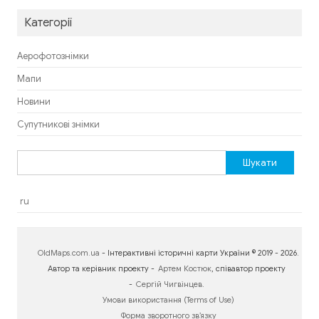
Категорії
Аерофотознімки
Мапи
Новини
Супутникові знімки
Пошук:
ru
OldMaps.com.ua
- Інтерактивні історичні карти України © 2019 - 2026.
Автор та керівник проекту -
Артем Костюк
, співавтор проекту
-
Сергій Чигвінцев
.
Умови використання (Terms of Use)
Форма зворотного зв’язку