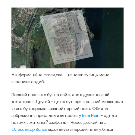
А інформаційна складова – це назви вулиць імена
власників садиб.
Перший план вже був на сайті, але в дуже поганій
деталізації. Другий – це по суті оригінальний малюнок, з
якого був перемальований перший план. Обидва
зображення прислала для проекту
Irina Hein
– одна з
потомків жителів Йозефсталі. Через деякий час
Олександр Волок
відсканував перший план у більш