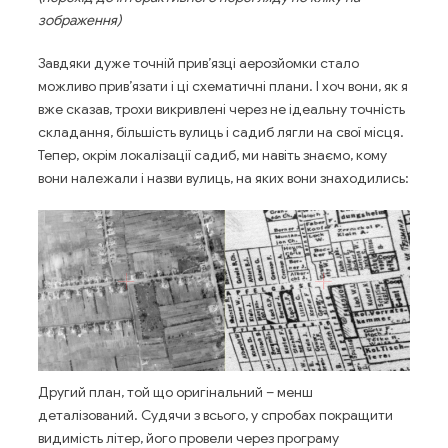
зображення)
Завдяки дуже точній прив’язці аерозйомки стало
можливо прив’язати і ці схематичні плани. І хоч вони, як я
вже сказав, трохи викривлені через не ідеальну точність
складання, більшість вулиць і садиб лягли на свої місця.
Тепер, окрім локалізації садиб, ми навіть знаємо, кому
вони належали і назви вулиць, на яких вони знаходились:
Другий план, той що оригінальний – менш
деталізований. Судячи з всього, у спробах покращити
видимість літер, його провели через програму