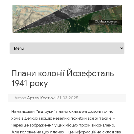
Перейти до контенту
Плани колонії Йозефсталь
1941 року
Автор
Артем Костюк
|
31.03.2025
Намальовані “від руки” плани складені доволі точно,
хоча в деяких місцях невеликі похибки все ж таки є –
через це зображення у цих місцях трохи викривлено.
Але головне на цих планах – це інформаційна складова