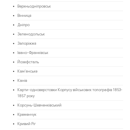
Верхньодніпровськ
Вінниця
Дніпро
Зеленодольськ
Запоріжжя
Івано-Франківськ
Йозефсталь
Кам’янське
Канів
Карти-одноверстовки Корпусу військових топографів 1853-
1857 року
Корсунь-Шевченківський
Кременчук
Кривий Ріг