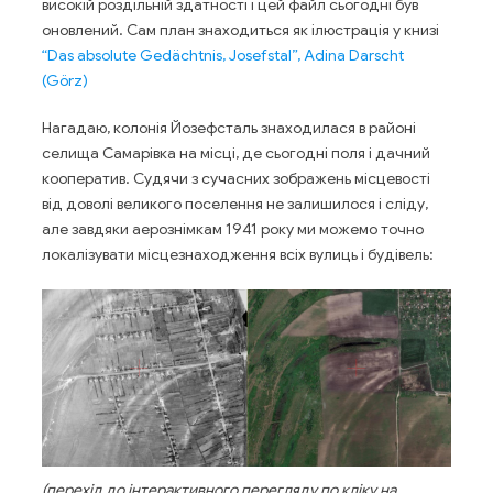
високій роздільній здатності і цей файл сьогодні був
оновлений. Сам план знаходиться як ілюстрація у книзі
“Das absolute Gedächtnis, Josefstal”, Adina Darscht
(Görz)
Нагадаю, колонія Йозефсталь знаходилася в районі
селища Самарівка на місці, де сьогодні поля і дачний
кооператив. Судячи з сучасних зображень місцевості
від доволі великого поселення не залишилося і сліду,
але завдяки аерознімкам 1941 року ми можемо точно
локалізувати місцезнаходження всіх вулиць і будівель:
(перехід до інтерактивного перегляду по кліку на