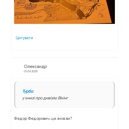
Цитувати
Олександр
01.04.2025
Турбо
:
у книзі про дивізію Вікінг
Федор Федорович, це знов ви?