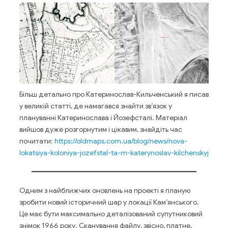
Більш детально про Катеринослав-Кильченський я писав
у великій статті, де намагався знайти зв’язок у
плануванні Катеринослава і Йозефсталі. Матеріал
вийшов дуже розгорнутим і цікавим, знайдіть час
почитати:
https://oldmaps.com.ua/blog/news/nova-
lokatsiya-koloniya-jozefstal-ta-m-katerynoslav-kilchenskyj
Одним з найближчих оновлень на проекті я планую
зробити новий історичний шар у локації Кам’янського.
Це має бути максимально деталізований супутниковий
знімок 1966 року. Сканування файлу, звісно, платне,