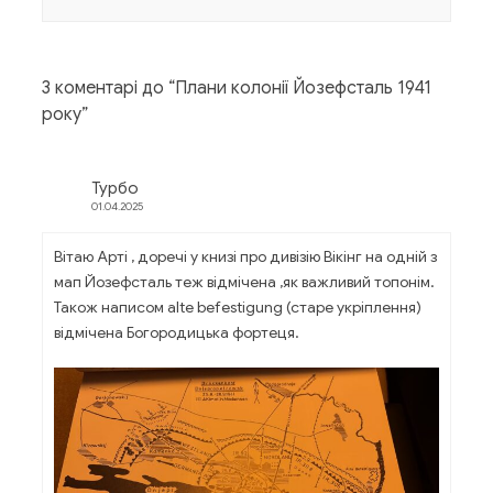
3 коментарі до “
Плани колонії Йозефсталь 1941
року
”
Турбо
01.04.2025
Вітаю Арті , доречі у книзі про дивізію Вікінг на одній з
мап Йозефсталь теж відмічена ,як важливий топонім.
Також написом alte befestigung (старе укріплення)
відмічена Богородицька фортеця.