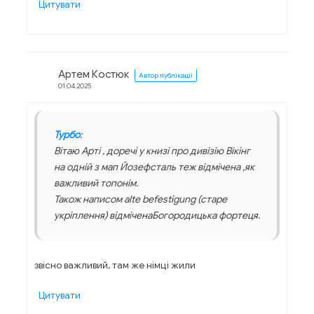
Цитувати
Артем Костюк
Автор публікації
01.04.2025
Турбо
:
Вітаю Арті , доречі у книзі про дивізію Вікінг
на одній з мап Йозефсталь теж відмічена ,як
важливий топонім.
Також написом alte befestigung (старе
укріплення) відміченаБогородицька фортеця.
звісно важливий, там же німці жили
Цитувати