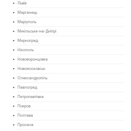
Львів
Марганець
Маріуполь
Микільське-на-Дніпрі
Мирноград
Нікополь
Нововоронцовка
Новомосковськ
Олександропіль
Павлоград
Петропавлівка
Покров
Полтава
Просяна