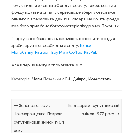
тому я виділяю кошти з Фонду проекту. Також кошти з
фонду йдуть на оплату серверів, де зберігаються вже
близько пів терабайта даних OldMaps. На кошти фонду
вже було придбано багато матеріалів у різних Локаціях.
Якщо у вас є бажання і можливість поповнити фонд, я
зробив зручні способи для донату:
Банка
Монобанку
,
Patreon
,
Buy Me a Coffee
,
PayPal
.
Але в першу чергу допомагайте ЗСУ.
Категорія:
Мапи
Позначки:
40-і
,
Дніпро
,
Йозефсталь
Навігація по запису
←
Зеленодольськ,
Біла Церква: супутниковий
Нововоронцовка, Покров:
знімок 1977 року
→
супутниковий знімок 1964
року