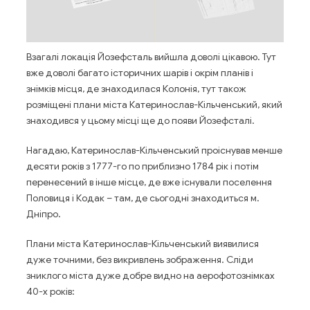
Взагалі локація Йозефсталь вийшла доволі цікавою. Тут
вже доволі багато історичних шарів і окрім планів і
знімків місця, де знаходилася Колонія, тут також
розміщені плани міста Катеринослав-Кільченський, який
знаходився у цьому місці ще до появи Йозефсталі.
Нагадаю, Катеринослав-Кільченський проіснував менше
десяти років з 1777-го по приблизно 1784 рік і потім
перенесений в інше місце, де вже існували поселення
Половиця і Кодак – там, де сьогодні знаходиться м.
Дніпро.
Плани міста Катеринослав-Кільченський виявилися
дуже точними, без викривлень зображення. Сліди
зниклого міста дуже добре видно на аерофотознімках
40-х років: