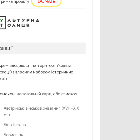
DONATE
тримка проекту:
окації
ремі місцевості на території України
окації) з власним набором історичних
рів.
означені
, або списком:
на загальній карті
Австрійські військові знімання (XVIII–XIX
ст.)
Біла Церква
Бориспіль