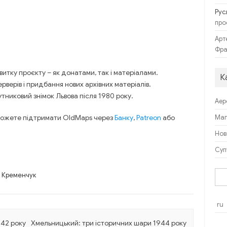
Рус
про
Арт
Фра
итку проєкту – як донатами, так і матеріалами.
К
рверів і придбання нових архівних матеріалів.
никовий знімок Львова після 1980 року.
Аер
 можете підтримати OldMaps через
Банку
,
Patreon
або
Ма
Нов
Суп
Пош
,
Кременчук
ru
942 року
Хмельницький: три історичних шари 1944 року