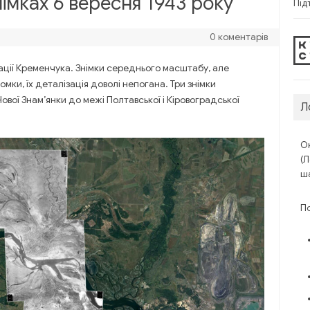
імках 6 вересня 1943 року
Під
0 коментарів
кації Кременчука. Знімки середнього масштабу, але
мки, їх деталізація доволі непогана. Три знімки
Нової Знам’янки до межі Полтавської і Кіровоградської
Л
Ок
(Л
ша
П