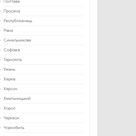
Полтава
Просяна
Республіканець
Рівне
Синельникове
Софіївка
Тернопіль
Умань
Харків
Херсон
Хмельницький
Хорол
Черкаси
Чорнобиль