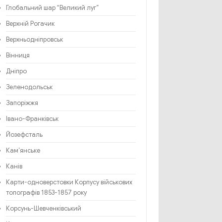
Глобальний шар “Великий луг”
Верхній Рогачик
Верхньодніпровськ
Вінниця
Дніпро
Зеленодольськ
Запоріжжя
Івано-Франківськ
Йозефсталь
Кам’янське
Канів
Карти-одноверстовки Корпусу військових
топографів 1853-1857 року
Корсунь-Шевченківський