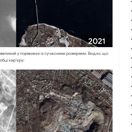
евеликий у порівнянні із сучасними розмірами. Видно, що
обці кар’єру: