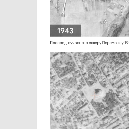
Посеред сучасного скверу Перемоги у 19