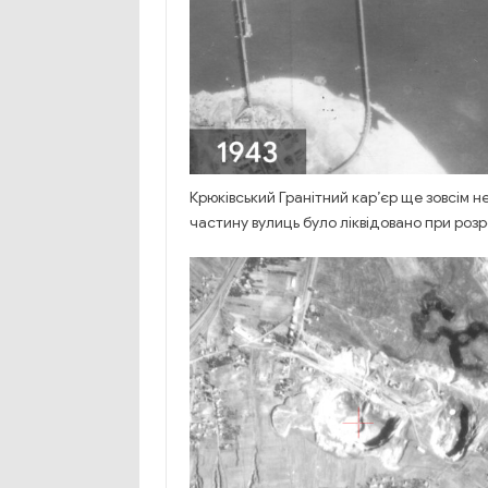
Крюківський Гранітний кар’єр ще зовсім н
частину вулиць було ліквідовано при розр