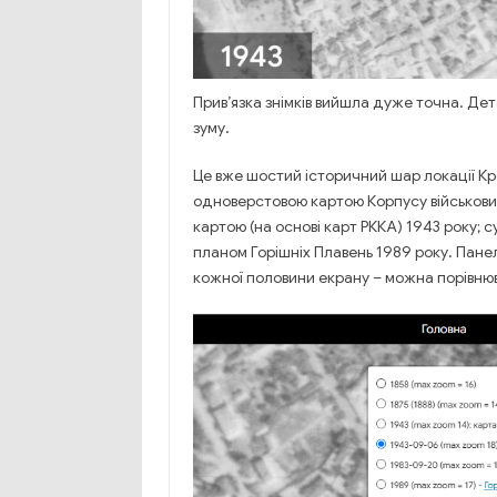
Прив’язка знімків вийшла дуже точна. Дет
зуму.
Це вже шостий історичний шар локації Кре
одноверстовою картою Корпусу військових
картою (на основі карт РККА) 1943 року; 
планом Горішніх Плавень 1989 року. Пане
кожної половини екрану – можна порівню