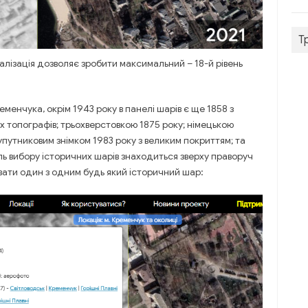
Т
алізація дозволяє зробити максимальний – 18-й рівень
менчука, окрім 1943 року в панелі шарів є ще 1858 з
 топографів; трьохверстовкою 1875 року; німецькою
супутниковим знімком 1983 року з великим покриттям; та
ль вибору історичних шарів знаходиться зверху праворуч
вати один з одним будь який історичний шар: