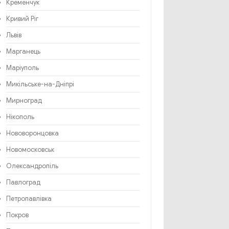
Кременчук
Кривий Ріг
Львів
Марганець
Маріуполь
Микільське-на-Дніпрі
Мирноград
Нікополь
Нововоронцовка
Новомосковськ
Олександропіль
Павлоград
Петропавлівка
Покров