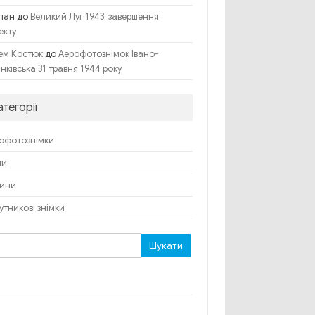
лан
до
Великий Луг 1943: завершення
екту
до
ем Костюк
Аерофотознімок Івано-
нківська 31 травня 1944 року
атегорії
офотознімки
пи
ини
утникові знімки
ук: