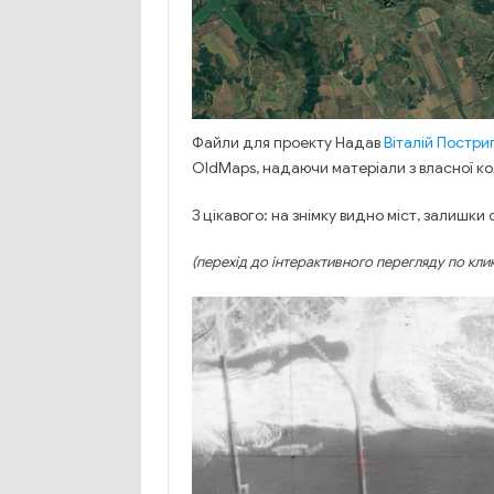
Файли для проекту Надав
Віталій Постри
OldMaps, надаючи матеріали з власної ко
З цікавого: на знімку видно міст, залишки 
(перехід до інтерактивного перегляду по кли