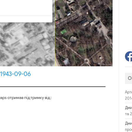
1943-09-06
О
Арт
ps отримав підтримку від:
201
Дм
та 
Дм
про