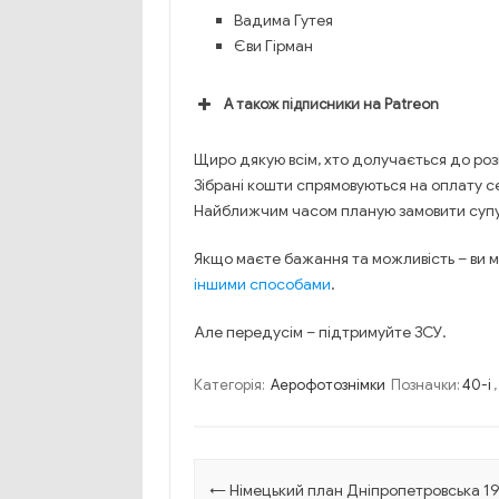
Вадима Гутея
Єви Гірман
А також підписники на Patreon
Щиро дякую всім, хто долучається до розв
Зібрані кошти спрямовуються на оплату се
Найближчим часом планую замовити супут
Якщо маєте бажання та можливість – ви
іншими способами
.
Але передусім – підтримуйте ЗСУ.
Категорія:
Аерофотознімки
Позначки:
40-і
Навігація по запису
←
Німецький план Дніпропетровська 1