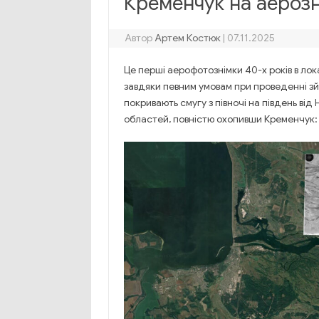
Кременчук на аерозн
Автор
Артем Костюк
|
07.11.2025
Це перші аерофотознімки 40-х років в ло
завдяки певним умовам при проведенні зйо
покривають смугу з півночі на південь від 
областей, повністю охопивши Кременчук: