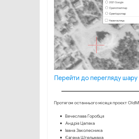
Перейти до перегляду шару 
Протягом останнього місяця проєкт OldMa
Вячеслава Горобця
Андрія Цапяка
Івана Заколесника
Євгена Штельмаха