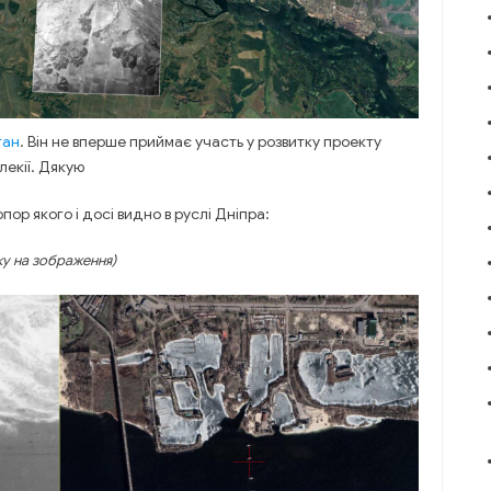
ган
. Він не вперше приймає участь у розвитку проекту
лекії. Дякую
опор якого і досі видно в руслі Дніпра:
ку на зображення)