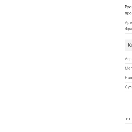
Рус
про
Арт
Фра
К
Аер
Ма
Нов
Суп
Пош
ru