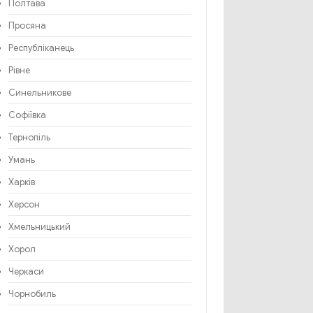
Полтава
Просяна
Республіканець
Рівне
Синельникове
Софіївка
Тернопіль
Умань
Харків
Херсон
Хмельницький
Хорол
Черкаси
Чорнобиль