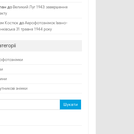
лан
до
Великий Луг 1943: завершення
екту
до
ем Костюк
Аерофотознімок Івано-
нківська 31 травня 1944 року
атегорії
офотознімки
пи
ини
утникові знімки
ук: