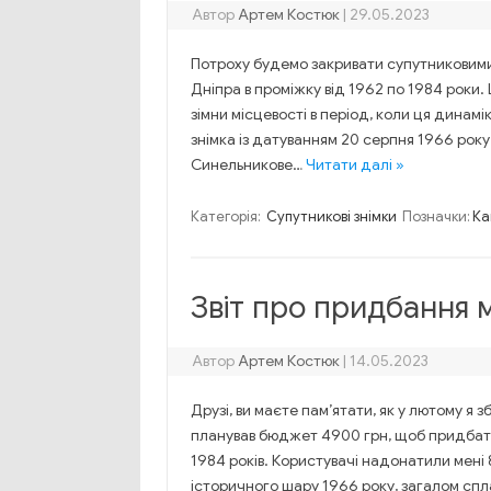
Автор
Артем Костюк
|
29.05.2023
Потроху будемо закривати супутниковими з
Дніпра в проміжку від 1962 по 1984 роки
зімни місцевості в період, коли ця динам
знімка із датуванням 20 серпня 1966 року
Синельникове…
Читати далі »
Категорія:
Супутникові знімки
Позначки:
Ка
Звіт про придбання м
Автор
Артем Костюк
|
14.05.2023
Друзі, ви маєте пам’ятати, як у лютому я 
планував бюджет 4900 грн, щоб придбати 
1984 років. Користувачі надонатили мені 
історичного шару 1966 року, загалом спл