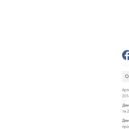
О
Арт
201
Дм
та 
Дм
про