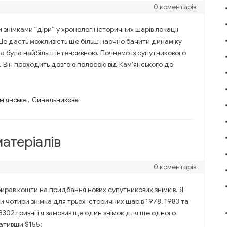
0 коментарів
німками “діри” у хронології історичних шарів локації
. Це дасть можливість ще більш наочно бачити динаміку
іка була найбільш інтенсивною. Почнемо із супутникового
. Він проходить довгою полосою від Кам’янського до
м'янське
,
Синельникове
атеріалів
0 коментарів
збирав кошти на придбання нових супутникових знімків. Я
чотири знімка для трьох історичних шарів 1978, 1983 та
8302 гривні і я замовив ще один знімок для ще одного
ативши $155: