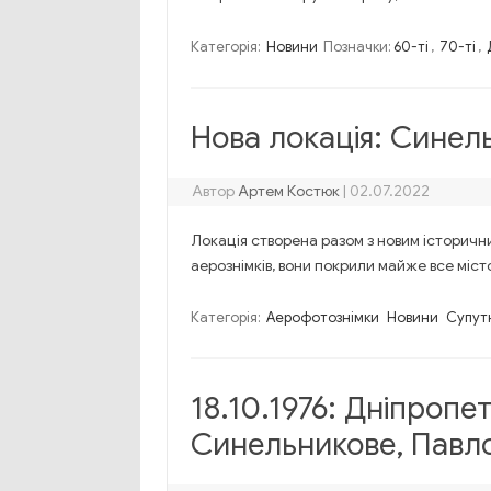
Категорія:
Новини
Позначки:
60-ті
,
70-ті
,
Нова локація: Синел
Автор
Артем Костюк
|
02.07.2022
Локація створена разом з новим історични
аерознімків, вони покрили майже все місто
Категорія:
Аерофотознімки
Новини
Супутн
18.10.1976: Дніпропе
Синельникове, Павл