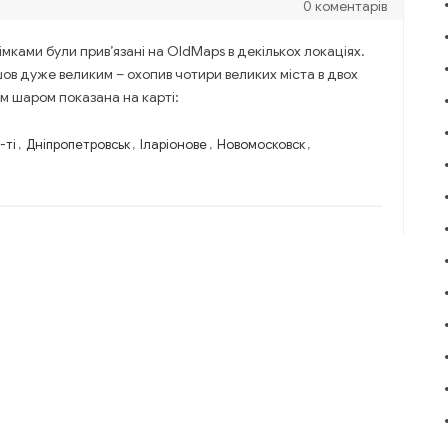
0 коментарів
імками були прив’язані на OldMaps в декількох локаціях.
ов дуже великим – охопив чотири великих міста в двох
м шаром показана на карті:
-ті
,
Дніпропетровськ
,
Іларіонове
,
Новомосковск
,