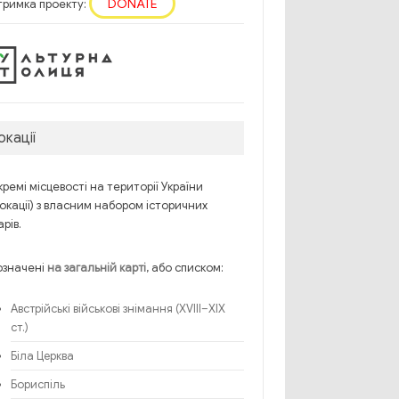
DONATE
тримка проекту:
окації
ремі місцевості на території України
окації) з власним набором історичних
рів.
означені
, або списком:
на загальній карті
Австрійські військові знімання (XVIII–XIX
ст.)
Біла Церква
Бориспіль