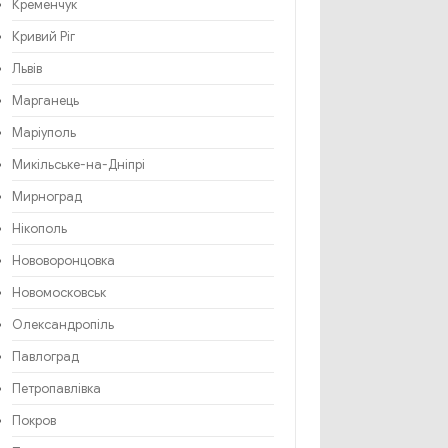
Кременчук
Кривий Ріг
Львів
Марганець
Маріуполь
Микільське-на-Дніпрі
Мирноград
Нікополь
Нововоронцовка
Новомосковськ
Олександропіль
Павлоград
Петропавлівка
Покров