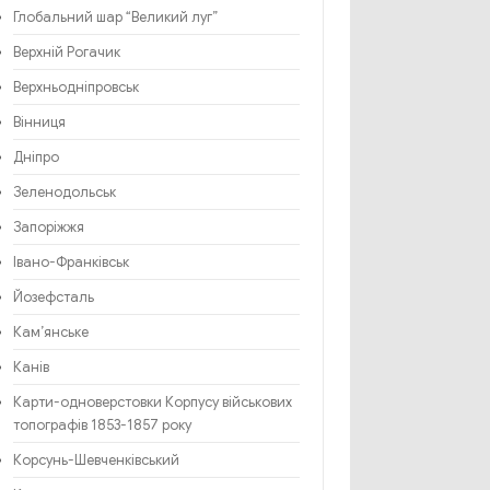
Глобальний шар “Великий луг”
Верхній Рогачик
Верхньодніпровськ
Вінниця
Дніпро
Зеленодольськ
Запоріжжя
Івано-Франківськ
Йозефсталь
Кам’янське
Канів
Карти-одноверстовки Корпусу військових
топографів 1853-1857 року
Корсунь-Шевченківський