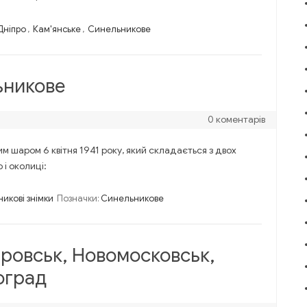
Дніпро
,
Кам'янське
,
Синельникове
ьникове
0 коментарів
м шаром 6 квітня 1941 року, який складається з двох
 і околиці:
икові знімки
Позначки:
Синельникове
тровськ, Новомосковськ,
оград