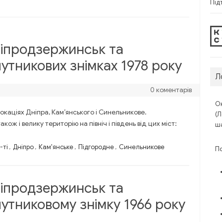
Під
ніпродзержинськ та
утникових знімках 1978 року
Л
0 коментарів
Ок
окаціях Дніпра, Кам’янського і Синельникове.
(Л
кож і велику територію на північ і південь від цих міст:
ша
-ті
,
Дніпро
,
Кам'янське
,
Підгородне
,
Синельникове
П
ніпродзержинськ та
утниковому знімку 1966 року