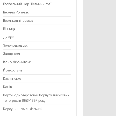
Глобальний шар “Великий луг”
Верхній Рогачик
Верхньодніпровськ
Вінниця
Дніпро
Зеленодольськ
Запоріжжя
Івано-Франківськ
Йозефсталь
Кам’янське
Канів
Карти-одноверстовки Корпусу військових
топографів 1853-1857 року
Корсунь-Шевченківський