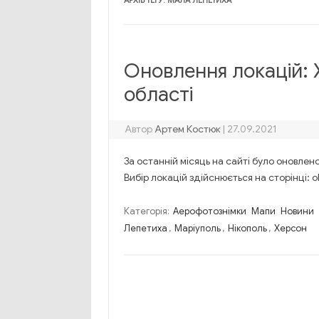
АРХІВ ТЕҐУ:
МАЛА ЛЕПЕТИХА
Оновлення локацій: 
області
Автор
Артем Костюк
|
27.09.2021
За останній місяць на сайті було оновлено
Вибір локацій здійснюється на сторінці: o
Категорія:
Аерофотознімки
Мапи
Новини
Лепетиха
,
Маріуполь
,
Нікополь
,
Херсон