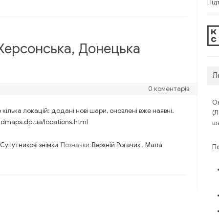
Під
Херсонська, Донецька
Л
0 коментарів
Ок
 кілька локацій: додані нові шари, оновлені вже наявні.
(Л
ldmaps.dp.ua/locations.html
ша
Супутникові знімки
Позначки:
Верхній Рогачик
,
Мала
П