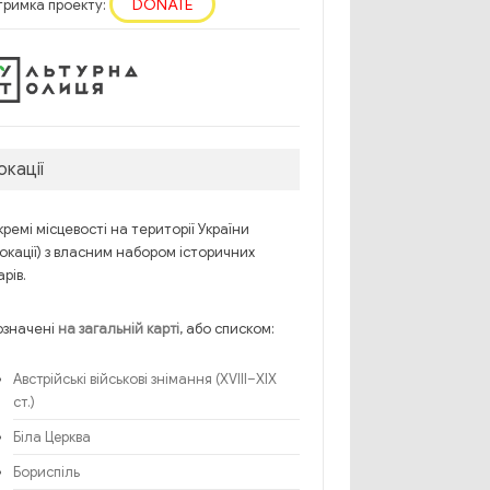
DONATE
тримка проекту:
окації
ремі місцевості на території України
окації) з власним набором історичних
рів.
означені
, або списком:
на загальній карті
Австрійські військові знімання (XVIII–XIX
ст.)
Біла Церква
Бориспіль