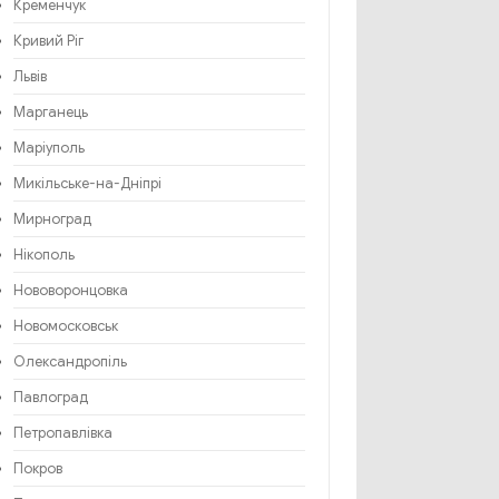
Кременчук
Кривий Ріг
Львів
Марганець
Маріуполь
Микільське-на-Дніпрі
Мирноград
Нікополь
Нововоронцовка
Новомосковськ
Олександропіль
Павлоград
Петропавлівка
Покров