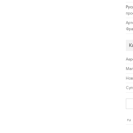
Рус
про
Арт
Фра
К
Аер
Ма
Нов
Суп
Пош
ru