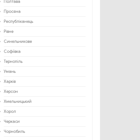
Полтава
Просяна
Республіканець
Рівне
Синельникове
Софіївка
Тернопіль
Умань
Харків
Херсон
Хмельницький
Хорол
Черкаси
Чорнобиль