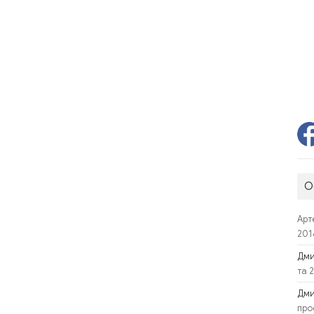
О
Арт
201
Дм
та 
Дм
про