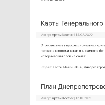
АРХИВ МЕТКИ:
30-Е
Карты Генерального
Автор:
Артем Костюк
|
14.02.2022
Это известные в профессиональных круга
привязке к координатам они намного бо
исторический слой на сайте:
Раздел:
Карты
Метки:
30-е
,
Днепропетров
План Днепропетровс
Автор:
Артем Костюк
|
12.10.2021