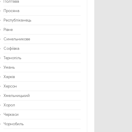
Полтава
Просяна
Республіканець
Рівне
Синельникове
Софіївка
Тернопіль
Умань
Харків
Херсон
Хмельницький
Хорол
Черкаси
Чорнобиль