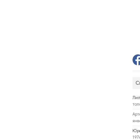
С
Ли
топ
Арт
янв
Юр
197