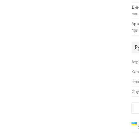
Дм
сен
Арт
при
Р
Аэр
Кар
Нов
Спу
Най