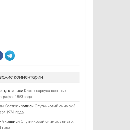
вежие комментарии
ланд
к записи
Карты корпуса военных
ографов 1853 года
к записи
ем Костюк
Спутниковый снимок 3
аря 1974 года
ий
к записи
Спутниковый снимок 3 января
4 года