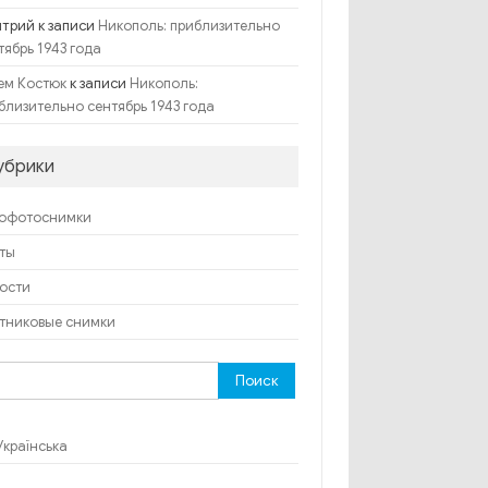
итрий
к записи
Никополь: приблизительно
тябрь 1943 года
к записи
ем Костюк
Никополь:
близительно сентябрь 1943 года
убрики
офотоснимки
ты
ости
тниковые снимки
ти:
Українська