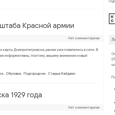
Під
 штаба Красной армии
Нет комментариев
Л
х карты Днепропетровска, ранее уже появлялись в сети. В
Ок
лее информативны, поэтому, вашему вниманию новый
(Л
ша
ск
,
Обуховка
,
Подгородное
,
Старые Кайдаки
П
ка 1929 года
Нет комментариев