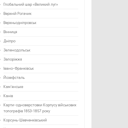
Глобальний шар «Великий луг»
Верхній Рогачик
Верхньодніпровськ
Вінниця
Дніпро
Зеленодольськ
Запоріжжя
Івано-Франківськ
Йозефсталь
Кам’янське
Канів
Карти-одноверстовки Корпусу військових
топографів 1853-1857 року
Корсунь-Шевченківський