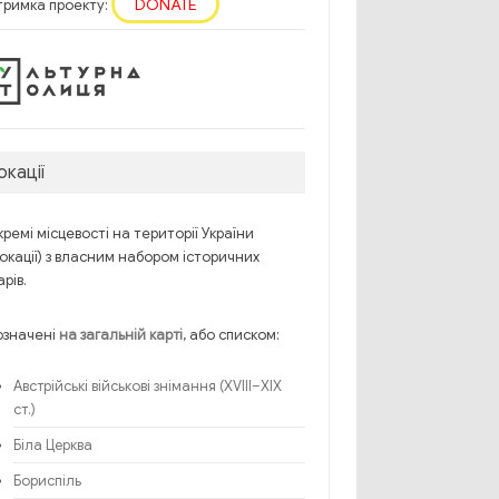
DONATE
тримка проекту:
окації
ремі місцевості на території України
окації) з власним набором історичних
рів.
означені
, або списком:
на загальній карті
Австрійські військові знімання (XVIII–XIX
ст.)
Біла Церква
Бориспіль