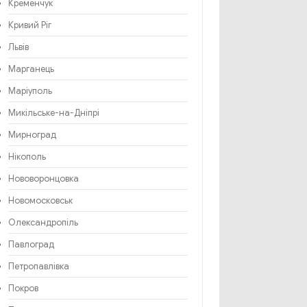
Кременчук
Кривий Ріг
Львів
Марганець
Маріуполь
Микільське-на-Дніпрі
Мирноград
Нікополь
Нововоронцовка
Новомосковськ
Олександропіль
Павлоград
Петропавлівка
Покров