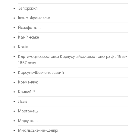
Запоріжжя
Івано-Франківськ
Йозефсталь
Кам’янське
Канів
Карти-одноверстовки Корпусу військових топографів 1853-
1857 року
Корсунь-Шевченківський
Кременчук
Кривий Ріг
Львів
Марганець
Маріуполь
Микільське-на-Дніпрі