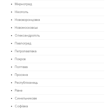
Мирноград
Нікополь
Нововоронцовка
Новомосковськ
Олександропіль
Павлоград
Петропавлівка
Покров
Полтава
Просяна
Республіканець
Рівне
Синельникове
Софіївка