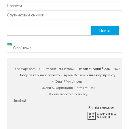
Новости
Спутниковые снимки
Найти:
Українська
OldMaps.com.ua
- Інтерактивні історичні карти України © 2019 - 2026.
Автор та керівник проекту -
Артем Костюк
, співавтор проекту
-
Сергій Чигвінцев
.
Умови використання (Terms of Use)
Форма зворотного зв’язку
Imghost
За підтримки: