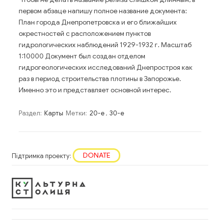
первом абзаце напишу полное название документа:
План города Днепропетровска и его ближайших
окрестностей с расположением пунктов
гидрологических наблюдений 1929-1932 г. Масштаб
1:10000 Документ был создан отделом
гидрогеологических исследований Днепростроя как
раз в период строительства плотины в Запорожье.
Именно это и представляет основной интерес.
Раздел:
Карты
Метки:
20-е
,
30-е
DONATE
Підтримка проекту: