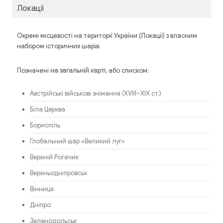
Локації
Окремі місцевості на території України (Локації) з власним
набором історичних шарів.
Позначені
, або списком:
на загальній карті
Австрійські військові знімання (XVIII–XIX ст.)
Біла Церква
Бориспіль
Глобальний шар «Великий луг»
Верхній Рогачик
Верхньодніпровськ
Вінниця
Дніпро
Зеленодольськ