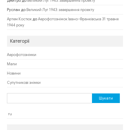
Дмитро
до
Великий Луг 1943: завершення проекту
Руслан
до
Великий Луг 1943: завершення проекту
до
Артем Костюк
Аерофотознімок Івано-Франківська 31 травня
1944 року
Категорії
Аерофотознімки
Мапи
Новини
Супутникові знімки
Пошук:
ru