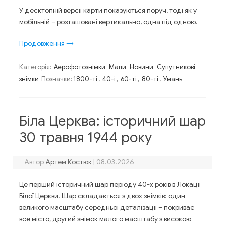
У десктопній версії карти показуються поруч, тоді як у
мобільній – розташовані вертикально, одна під одною.
Продовження
→
Категорія:
Аерофотознімки
Мапи
Новини
Супутникові
знімки
Позначки:
1800-ті
,
40-і
,
60-ті
,
80-ті
,
Умань
Біла Церква: історичний шар
30 травня 1944 року
Автор
Артем Костюк
|
08.03.2026
Це перший історичний шар періоду 40-х років в Локації
Білої Церкви. Шар складається з двох знімків: один
великого масштабу середньої деталізації – покриває
все місто; другий знімок малого масштабу з високою