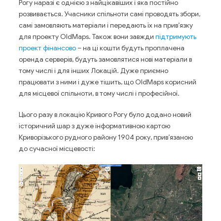
Рогу наразі є однією з найцікавіших і яка постійно
розвивається. Учасники спільноти самі проводять збори,
самі замовляють матеріали і передають їх на прив’язку
для проекту OldMaps. Також вони завжди
підтримують
проект фінансово
– на ці кошти будуть проплачена
оренда серверів, будуть замовлятися нові матеріали в
тому числі і для інших Локацій. Дуже приємно
працювати з ними і дуже тішить, що OldMaps корисний
для місцевої спільноти, в тому числі і професійної.
Цього разу в локацію Кривого Рогу було додано новий
історичний шар з дуже інформативною картою
Криворізького рудного району 1904 року, прив’язаною
до сучасної місцевості: