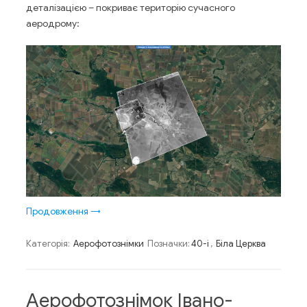
деталізацією – покриває територію сучасного
аеродрому:
Продовження
→
Категорія:
Аерофотознімки
Позначки:
40-і
,
Біла Церква
Аерофотознімок Івано-