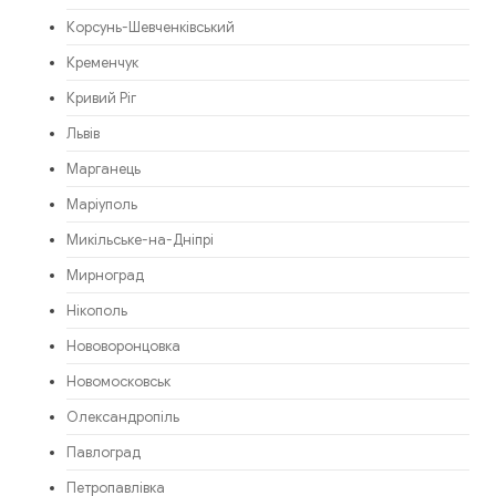
Корсунь-Шевченківський
Кременчук
Кривий Ріг
Львів
Марганець
Маріуполь
Микільське-на-Дніпрі
Мирноград
Нікополь
Нововоронцовка
Новомосковськ
Олександропіль
Павлоград
Петропавлівка