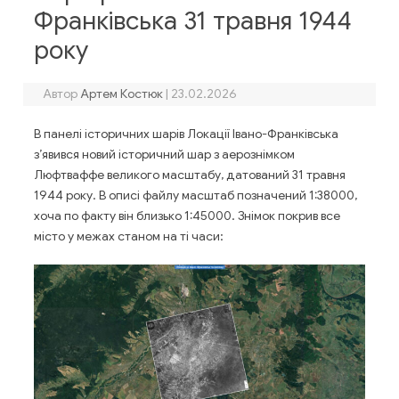
Франківська 31 травня 1944
року
Автор
Артем Костюк
|
23.02.2026
В панелі історичних шарів Локації Івано-Франківська
з’явився новий історичний шар з аерознімком
Люфтваффе великого масштабу, датований 31 травня
1944 року. В описі файлу масштаб позначений 1:38000,
хоча по факту він близько 1:45000. Знімок покрив все
місто у межах станом на ті часи: