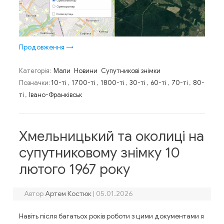
Продовження
→
Категорія:
Мапи
Новини
Супутникові знімки
Позначки:
10-ті
,
1700-ті
,
1800-ті
,
30-ті
,
60-ті
,
70-ті
,
80-
ті
,
Івано-Франківськ
Хмельницький та околиці на
супутниковому знімку 10
лютого 1967 року
Автор
Артем Костюк
|
05.01.2026
Навіть після багатьох років роботи з цими документами я