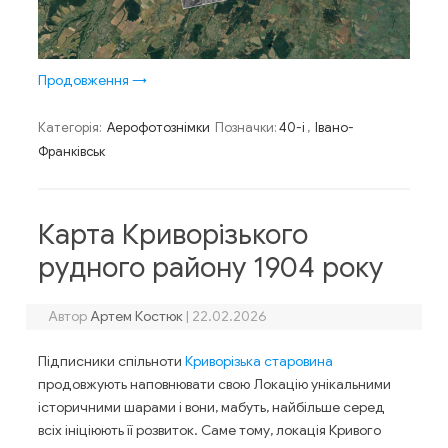
Продовження
→
Категорія:
Аерофотознімки
Позначки:
40-і
,
Івано-
Франківськ
Карта Криворізького
рудного району 1904 року
Автор
Артем Костюк
|
22.02.2026
Підписники спільноти
Криворізька старовина
продовжують наповнювати свою Локацію унікальними
історичними шарами і вони, мабуть, найбільше серед
всіх ініціюють її розвиток. Саме тому, локація Кривого