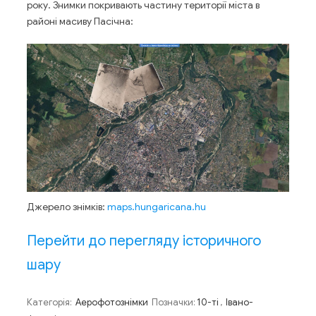
року. Знимки покривають частину території міста в
районі масиву Пасічна:
Джерело знімків:
maps.hungaricana.hu
Перейти до перегляду історичного
шару
Категорія:
Аерофотознімки
Позначки:
10-ті
,
Івано-