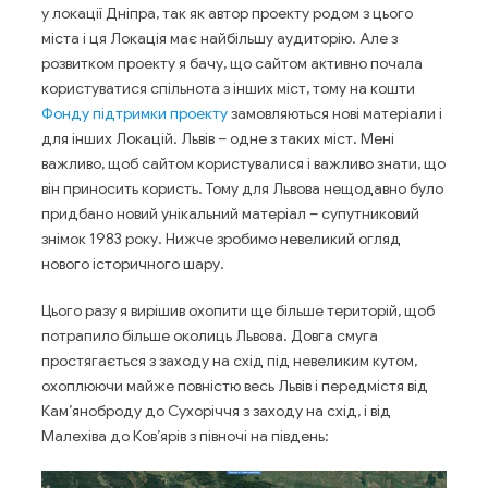
у локації Дніпра, так як автор проекту родом з цього
міста і ця Локація має найбільшу аудиторію. Але з
розвитком проекту я бачу, що сайтом активно почала
користуватися спільнота з інших міст, тому на кошти
Фонду підтримки проекту
замовляються нові матеріали і
для інших Локацій. Львів – одне з таких міст. Мені
важливо, щоб сайтом користувалися і важливо знати, що
він приносить користь. Тому для Львова нещодавно було
придбано новий унікальний матеріал – супутниковий
знімок 1983 року. Нижче зробимо невеликий огляд
нового історичного шару.
Цього разу я вирішив охопити ще більше територій, щоб
потрапило більше околиць Львова. Довга смуга
простягається з заходу на схід під невеликим кутом,
охоплюючи майже повністю весь Львів і передмістя від
Кам’яноброду до Сухоріччя з заходу на схід, і від
Малехіва до Ков’ярів з півночі на південь: