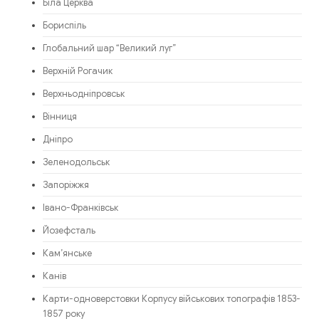
Біла Церква
Бориспіль
Глобальний шар “Великий луг”
Верхній Рогачик
Верхньодніпровськ
Вінниця
Дніпро
Зеленодольськ
Запоріжжя
Івано-Франківськ
Йозефсталь
Кам’янське
Канів
Карти-одноверстовки Корпусу військових топографів 1853-
1857 року