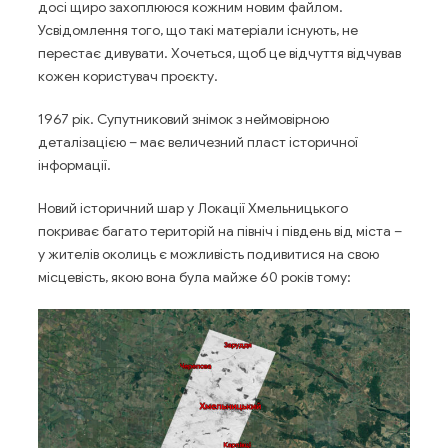
досі щиро захоплююся кожним новим файлом.
Усвідомлення того, що такі матеріали існують, не
перестає дивувати. Хочеться, щоб це відчуття відчував
кожен користувач проєкту.
1967 рік. Супутниковий знімок з неймовірною
деталізацією – має величезний пласт історичної
інформації.
Новий історичний шар у Локації Хмельницького
покриває багато територій на північ і південь від міста –
у жителів околиць є можливість подивитися на свою
місцевість, якою вона була майже 60 років тому: