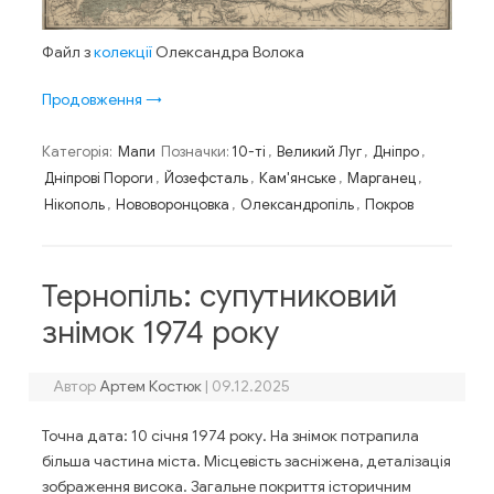
Файл з
колекції
Олександра Волока
Продовження
→
Категорія:
Мапи
Позначки:
10-ті
,
Великий Луг
,
Дніпро
,
Дніпрові Пороги
,
Йозефсталь
,
Кам'янське
,
Марганец
,
Нікополь
,
Нововоронцовка
,
Олександропіль
,
Покров
Тернопіль: супутниковий
знімок 1974 року
Автор
Артем Костюк
|
09.12.2025
Точна дата: 10 січня 1974 року. На знімок потрапила
більша частина міста. Місцевість засніжена, деталізація
зображення висока. Загальне покриття історичним