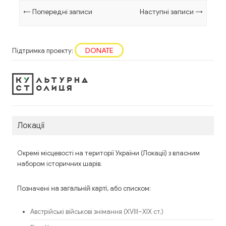
Навігація по запису
←
Попередні записи
Наступні записи
→
DONATE
Підтримка проекту:
Локації
Окремі місцевості на території України (Локації) з власним
набором історичних шарів.
Позначені
, або списком:
на загальній карті
Австрійські військові знімання (XVIII–XIX ст.)