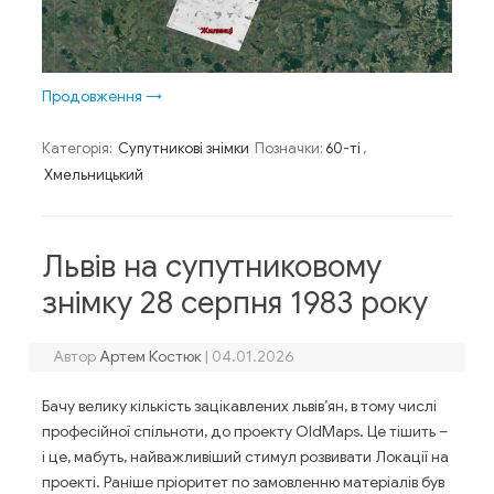
Продовження
→
Категорія:
Супутникові знімки
Позначки:
60-ті
,
Хмельницький
Львів на супутниковому
знімку 28 серпня 1983 року
Автор
Артем Костюк
|
04.01.2026
Бачу велику кількість зацікавлених львів’ян, в тому числі
професійної спільноти, до проекту OldMaps. Це тішить –
і це, мабуть, найважливіший стимул розвивати Локації на
проекті. Раніше пріоритет по замовленню матеріалів був