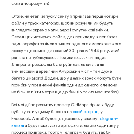
складно зрозуміти).
Отже, на етапі запуску сайту я прив’язав перші чотири
файли у трьох категорях, щоб ви розуміли, як будуть
виглядати окремо мапи, аеро і супутникові знімки.
Серед цих чотирьох файлів, для прикладу, я прив’язав
один аерофотознімок з вищезгаданого американського
архіву – це знімок, датований 30 травня 1944 року, який
раніше не публікувався. Подивиться, як виглядав
Дніпропетровськ: які були руйнації, як виглядав
тимчасовий дерев’яний Амурський міст – там дуже
багато цікавого! Додам, що у деяких зонах можуть бути
похибки у поєднанні файлів один до одного, але вони
не більше п’яти метрів (це дрібниці у таких масштабах).
Всі мої дії по розвитку проекту OldMaps.dp.ua я буду
публікувати у цьому блозі та на
своїй сторінці
у
Facebook. А щоб було ще цікавіше, у своєму
Telegram-
каналі
я буду показувати артефакти, які знаходитиму у
процесі прив’язки, тобто у Телеграмі будуть, так би