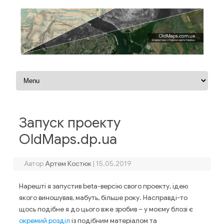
Перейти до контенту
Запуск проекту
OldMaps.dp.ua
Автор
Артем Костюк
|
15.05.2019
Нарешті я запустив beta-версію свого проекту, ідею
якого виношував, мабуть, більше року. Насправді-то
щось подібне я до цього вже зробив – у моєму блозі є
окремий розділ
із подібним матеріалом та