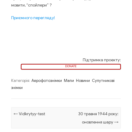
мовити, “спойлери” ?
Приємного перегляду!
Підтримка проекту:
DONATE
Категорія:
Аерофотознімки
Мапи
Новини
Супутникові
знімки
Навігація по запису
←
Vidkrytyy-test
30 травня 1944 року:
оновлення шару
→