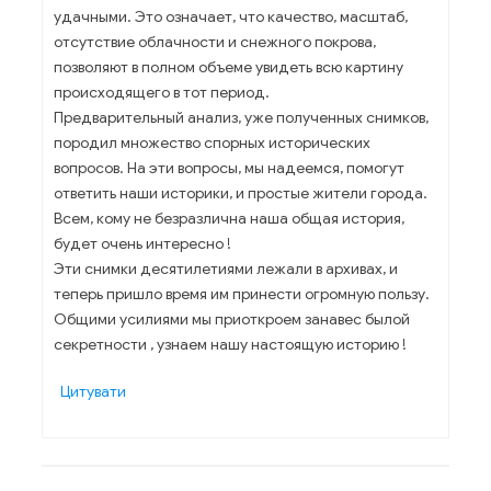
удачными. Это означает, что качество, масштаб,
отсутствие облачности и снежного покрова,
позволяют в полном объеме увидеть всю картину
происходящего в тот период.
Предварительный анализ, уже полученных снимков,
породил множество спорных исторических
вопросов. На эти вопросы, мы надеемся, помогут
ответить наши историки, и простые жители города.
Всем, кому не безразлична наша общая история,
будет очень интересно !
Эти снимки десятилетиями лежали в архивах, и
теперь пришло время им принести огромную пользу.
Общими усилиями мы приоткроем занавес былой
секретности , узнаем нашу настоящую историю !
Цитувати