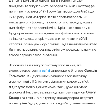
шановна комісія узгодила грант і тепер я зможу
придбати велику кількість аерофотознімків Люфтваффе
починаючи з лютого 1941 року (за півроку до війни) і до
1945 року. Цей матеріал являє собою колосальний
масив цінної інформації про місто того періоду, коли з
ним відбулися переломні зміни. Крім цього періоду я
буду прив’язувати координатами файли з моєї колекції
та інших колекціонерів – це мапи починаючи з XVIII
століття і закінчуючи сучасними. Буде неймовірно цікаво
бачити, як розвивалось наше місто упродовж практично
всього періоду свого існування.
За основу я взяв таку ж систему управління, яка
використовується
на сайті
запорізького блогера
Олексія
Толмачова
. Він дуже класно підібрав всю потрібну
документацію бібліотеки з відкритим кодом Leaflet,
підказував мені у деяких моментах. Дуже дякую за
допомогу! Так само велика подяка моєму другові
Олегу
Коцарю
за технічну підтримку, надану перед стартом
проекту (не буду вдаватися в подробиці, деякі моменти