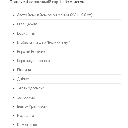
Позначені
, або списком:
на загальній карті
Австрійські військові знімання (XVIII–XIX ст.)
Біла Церква
Бориспіль
Глобальний шар “Великий луг”
Верхній Рогачик
Верхньодніпровськ
Вінниця
Дніпро
Зеленодольськ
Запоріжжя
Івано-Франківськ
Йозефсталь
Кам’янське