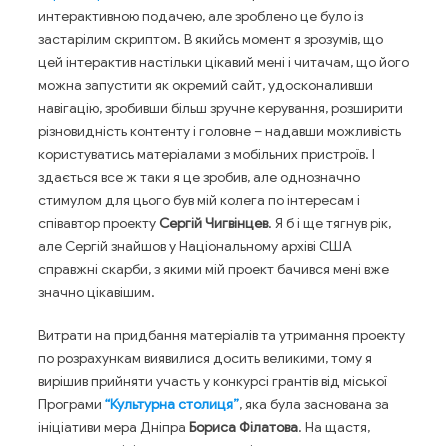
интерактивною подачею, але зроблено це було із
застарілим скриптом. В якийсь момент я зрозумів, що
цей інтерактив настільки цікавий мені і читачам, що його
можна запустити як окремий сайт, удосконаливши
навігацію, зробивши більш зручне керування, розширити
різновидність контенту і головне – надавши можливість
користуватись матеріалами з мобільних пристроїв. І
здається все ж таки я це зробив, але однозначно
стимулом для цього був мій колега по інтересам і
співавтор проекту
Сергій Чигвінцев
. Я б і ще тягнув рік,
але Сергій знайшов у Національному архіві США
справжні скарби, з якими мій проект бачився мені вже
значно цікавішим.
Витрати на придбання матеріалів та утримання проекту
по розрахункам виявилися досить великими, тому я
вирішив прийняти участь у конкурсі грантів від міської
Програми
“Культурна столиця”
, яка була заснована за
ініціативи мера Дніпра
Бориса Філатова
. На щастя,