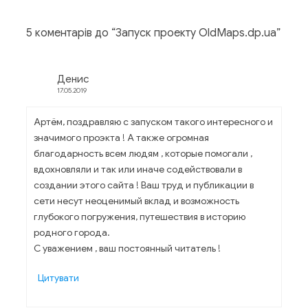
5 коментарів до “
Запуск проекту OldMaps.dp.ua
”
Денис
17.05.2019
Артём, поздравляю с запуском такого интересного и
значимого проэкта ! А также огромная
благодарность всем людям , которые помогали ,
вдохновляли и так или иначе содействовали в
создании этого сайта ! Ваш труд и публикации в
сети несут неоценимый вклад и возможность
глубокого погружения, путешествия в историю
родного города.
С уважением , ваш постоянный читатель !
Цитувати