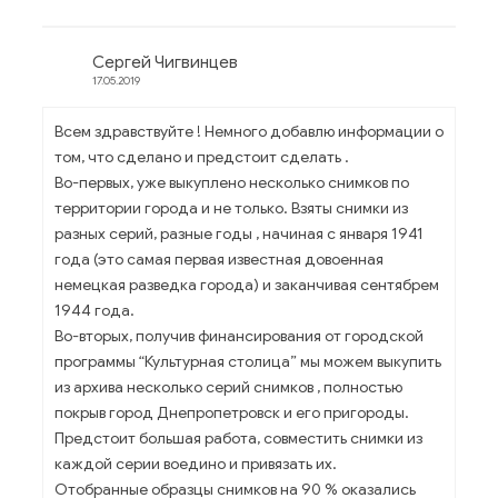
Сергей Чигвинцев
17.05.2019
Всем здравствуйте ! Немного добавлю информации о
том, что сделано и предстоит сделать .
Во-первых, уже выкуплено несколько снимков по
территории города и не только. Взяты снимки из
разных серий, разные годы , начиная с января 1941
года (это самая первая известная довоенная
немецкая разведка города) и заканчивая сентябрем
1944 года.
Во-вторых, получив финансирования от городской
программы “Культурная столица” мы можем выкупить
из архива несколько серий снимков , полностью
покрыв город Днепропетровск и его пригороды.
Предстоит большая работа, совместить снимки из
каждой серии воедино и привязать их.
Отобранные образцы снимков на 90 % оказались