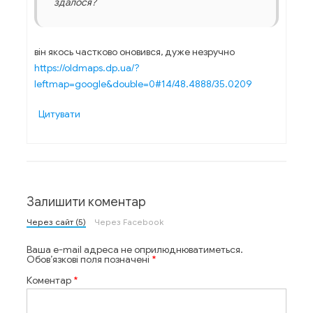
здалося?
він якось частково оновився, дуже незручно
https://oldmaps.dp.ua/?
leftmap=google&double=0#14/48.4888/35.0209
Цитувати
Залишити коментар
Через сайт (5)
Через Facebook
Ваша e-mail адреса не оприлюднюватиметься.
Обов’язкові поля позначені
*
Коментар
*