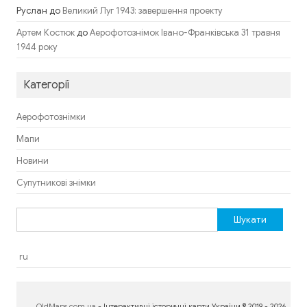
Руслан
до
Великий Луг 1943: завершення проекту
до
Артем Костюк
Аерофотознімок Івано-Франківська 31 травня
1944 року
Категорії
Аерофотознімки
Мапи
Новини
Супутникові знімки
Пошук:
ru
OldMaps.com.ua
- Інтерактивні історичні карти України © 2019 - 2026.