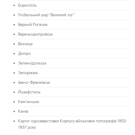
Бориспіль
Глобальний шар “Великий луг”
Верхній Рогачик
Верхньодніпровськ
Вінниця
Дніпро
Зеленодольськ
Запоріжжя
Івано-Франківськ
Йозефсталь
Кам’янське
Канів
Карти-одноверстовки Корпусу військових топографів 1853-
1857 року