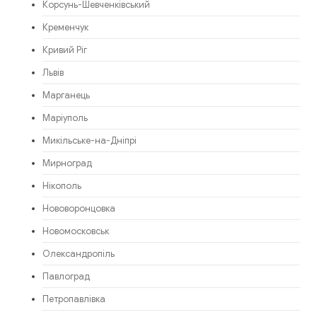
Корсунь-Шевченківський
Кременчук
Кривий Ріг
Львів
Марганець
Маріуполь
Микільське-на-Дніпрі
Мирноград
Нікополь
Нововоронцовка
Новомосковськ
Олександропіль
Павлоград
Петропавлівка