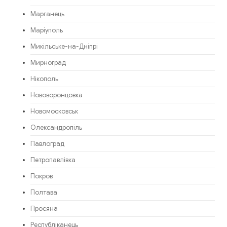
Марганець
Маріуполь
Микільське-на-Дніпрі
Мирноград
Нікополь
Нововоронцовка
Новомосковськ
Олександропіль
Павлоград
Петропавлівка
Покров
Полтава
Просяна
Республіканець