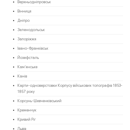
Верхньодніпровськ
Вінниця
Дніпро
Зеленодольськ
Запоріжжя
Івано-Франківськ
Йозефсталь
Кам’янське
Канів
Карти-одноверстовки Корпусу військових топографів 1853-
1857 року
Корсунь-Шевченківський
Кременчук
Кривий Ріг
Львів