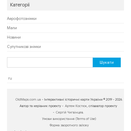
Категорії
Аерофотознімки
Мапи
Новини
Супутникові знімки
Пошук:
ru
OldMaps.com.ua
- Інтерактивні історичні карти України © 2019 - 2026.
Автор та керівник проекту -
Артем Костюк
, співавтор проекту
-
Сергій Чигвінцев
.
Умови використання (Terms of Use)
Форма зворотного зв’язку