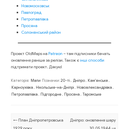
Новомосковськ
Павлоград
Петропавлівка
Просяна
Солонянський район
Проект OldMaps на
Patreon
– там підписники бачать
оновлення раніше за релізи. Також є
інші способи
підтримати проект. Дякую!
Категорія:
Мапи
Позначки:
20-ті
,
Дніпро
,
Кам'янське
,
Карноухівка
,
Нікольське-на-Дніпрі
,
Новоалександрівка
,
Петропавлівка
,
Підгородне
,
Просяна
,
Таромське
Навігація по запису
←
План Дніпропетровська
Дніпро: оновлення шару
1929 року
30.05.1944
→