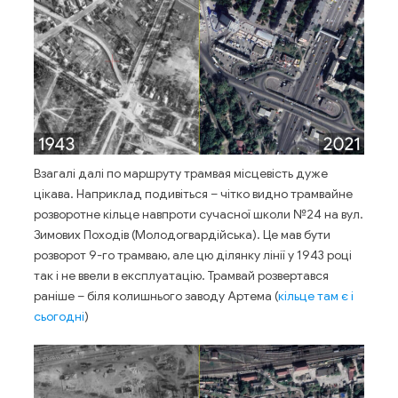
Взагалі далі по маршруту трамвая місцевість дуже
цікава. Наприклад подивіться – чітко видно трамвайне
розворотне кільце навпроти сучасної школи №24 на вул.
Зимових Походів (Молодогвардійська). Це мав бути
розворот 9-го трамваю, але цю ділянку лінії у 1943 році
так і не ввели в експлуатацію. Трамвай розвертався
раніше – біля колишнього заводу Артема (
кільце там є і
сьогодні
)