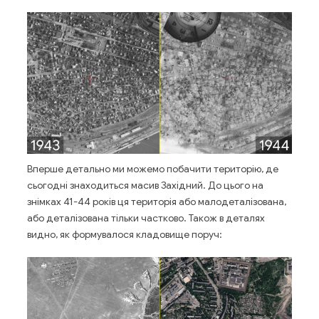
Вперше детально ми можемо побачити територію, де
сьогодні знаходиться масив Західний. До цього на
знімках 41-44 років ця територія або малодеталізована,
або деталізована тільки частково. Також в деталях
видно, як формувалося кладовище поруч: