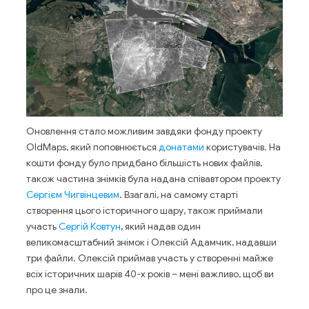
Оновлення стало можливим завдяки фонду проекту
OldMaps, який поповнюється
донатами
користувачів. На
кошти фонду було придбано більшість нових файлів,
також частина знімків була надана співавтором проекту
Сергієм Чигвінцевим
. Взагалі, на самому старті
створення цього історичного шару, також приймали
участь
Сергій Ковтун
, який надав один
великомасштабний знімок і Олексій Адамчик, надавши
три файли. Олексій приймав участь у створенні майже
всіх історичних шарів 40-х років – мені важливо, щоб ви
про це знали.