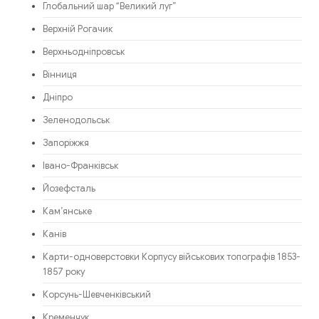
Глобальний шар “Великий луг”
Верхній Рогачик
Верхньодніпровськ
Вінниця
Дніпро
Зеленодольськ
Запоріжжя
Івано-Франківськ
Йозефсталь
Кам’янське
Канів
Карти-одноверстовки Корпусу військових топографів 1853-
1857 року
Корсунь-Шевченківський
Кременчук