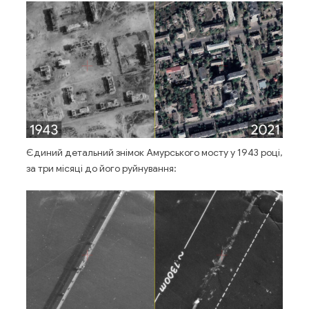
Єдиний детальний знімок Амурського мосту у 1943 році,
за три місяці до його руйнування: