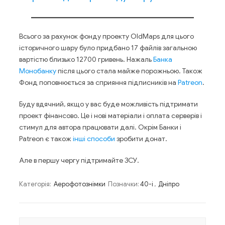
Всього за рахунок фонду проекту OldMaps для цього
історичного шару було придбано 17 файлів загальною
вартістю близько 12700 гривень. Нажаль
Банка
Монобанку
після цього стала майже порожньою. Також
Фонд поповнюється за сприяння підписників на
Patreon
.
Буду вдячний, якщо у вас буде можливість підтримати
проект фінансово. Це і нові матеріали і оплата серверів і
стимул для автора працювати далі. Окрім Банки і
Patreon є також
інші способи
зробити донат.
Але в першу чергу підтримайте ЗСУ.
Категорія:
Аерофотознімки
Позначки:
40-і
,
Дніпро