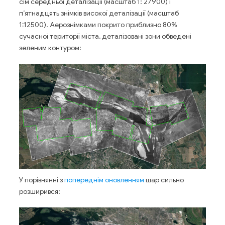
сім середньої деталізації (масштаб 1: 27900) і
п’ятнадцять знімків високої деталізації (масштаб
1:12500). Аерознімками покрито приблизно 80%
сучасної території міста, деталізовані зони обведені
зеленим контуром:
У порівнянні з
попереднім оновленням
шар сильно
розширився: