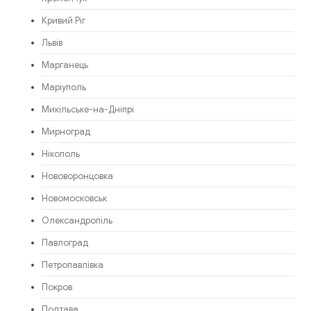
Кривий Ріг
Львів
Марганець
Маріуполь
Микільське-на-Дніпрі
Мирноград
Нікополь
Нововоронцовка
Новомосковськ
Олександропіль
Павлоград
Петропавлівка
Покров
Полтава