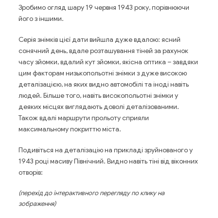
Зробимо огляд шару 19 червня 1943 року, порівнюючи
його з іншими.
Серія знімків цієї дати вийшла дуже вдалою: ясний
сонячний день, вдале розташування тіней за рахунок
часу зйомки, вдалий кут зйомки, якісна оптика – завдяки
цим факторам низькопольотні знімки з дуже високою
деталізацією, на яких видно автомобілі та іноді навіть
людей. Більше того, навіть високопольотні знімки у
деяких місцях виглядають доволі деталізованими.
Також вдалі маршрути прольоту сприяли
максимальному покриттю міста.
Подивіться на деталізацію на прикладі зруйнованого у
1943 році масиву Північний. Видно навіть тіні від віконних
отворів:
(перехід до інтерактивного перегляду по клику на
зображення)