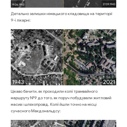
Детально залишки німецького кладовища на території
9-ї лікарні:
Цікаво бачити, як проходили колії трамвайного
маршруту №9 до того, як поруч побудували житловий
масив і шляхопровід. Колії йшли точно на місці
сучасного Макдональдсу: