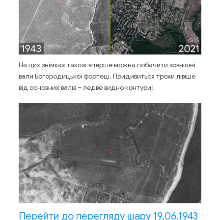
На цих знімках також вперше можна побачити зовнішні
вали Богородицької фортеці. Придивиться трохи лівіше
від основних валів – ледве видно контури:
Перейти до перегляду шару 19.06.1943