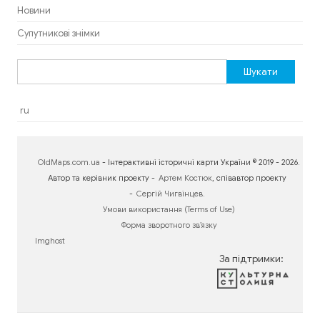
Новини
Супутникові знімки
Пошук:
ru
OldMaps.com.ua
- Інтерактивні історичні карти України © 2019 - 2026.
Автор та керівник проекту -
Артем Костюк
, співавтор проекту
-
Сергій Чигвінцев
.
Умови використання (Terms of Use)
Форма зворотного зв’язку
Imghost
За підтримки: