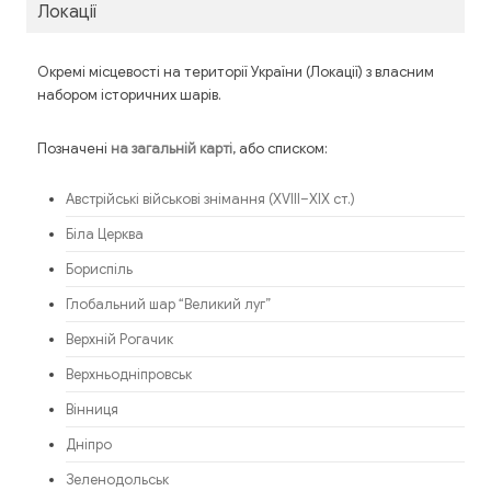
Локації
Окремі місцевості на території України (Локації) з власним
набором історичних шарів.
Позначені
, або списком:
на загальній карті
Австрійські військові знімання (XVIII–XIX ст.)
Біла Церква
Бориспіль
Глобальний шар “Великий луг”
Верхній Рогачик
Верхньодніпровськ
Вінниця
Дніпро
Зеленодольськ