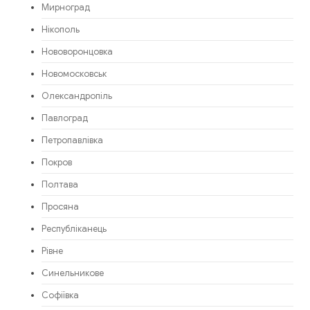
Мирноград
Нікополь
Нововоронцовка
Новомосковськ
Олександропіль
Павлоград
Петропавлівка
Покров
Полтава
Просяна
Республіканець
Рівне
Синельникове
Софіївка