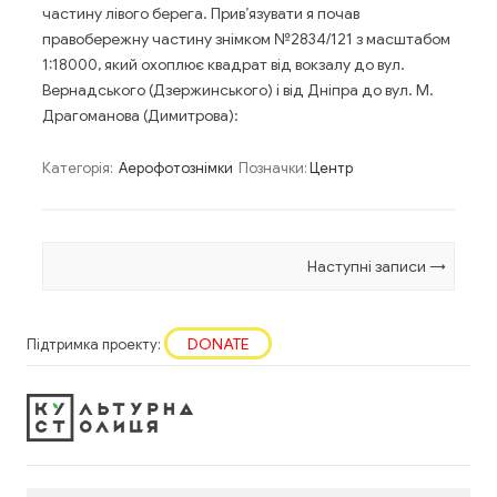
частину лівого берега. Прив’язувати я почав
правобережну частину знімком №2834/121 з масштабом
1:18000, який охоплює квадрат від вокзалу до вул.
Вернадського (Дзержинського) і від Дніпра до вул. М.
Драгоманова (Димитрова):
Категорія:
Аерофотознімки
Позначки:
Центр
Навігація по запису
Наступні записи
→
DONATE
Підтримка проекту: