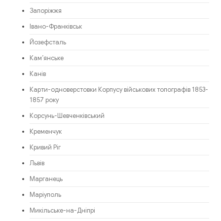
Запоріжжя
Івано-Франківськ
Йозефсталь
Кам’янське
Канів
Карти-одноверстовки Корпусу військових топографів 1853-
1857 року
Корсунь-Шевченківський
Кременчук
Кривий Ріг
Львів
Марганець
Маріуполь
Микільське-на-Дніпрі