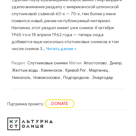
уделю внимание разделу с американской шпионской
спутниковой съёмкой 60-х — 70-х, тем более у меня
появился новый, ранее не публикуемый материал.
Напомню, этот раздел имеет уже снимок 4 октября
1965-го и 18 апреля 1962 года — теперь сюда
добавятся еще несколько спутниковых снимков, в том
числе снимок 3…
Читать далее »
Раздел:
Спутниковые снимки
Метки:
Апостолово
,
Днепр
,
Желтые воды
,
Каменское
,
Кривой Рог
,
Марганец
,
Никополь
,
Новомосковск
,
Подгородное
,
Энергодар
DONATE
Підтримка проекту: