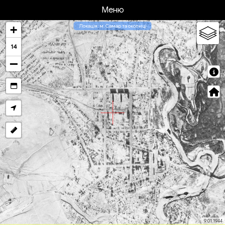
Меню
Локація: м. Самар та околиці
14
9.01.1944